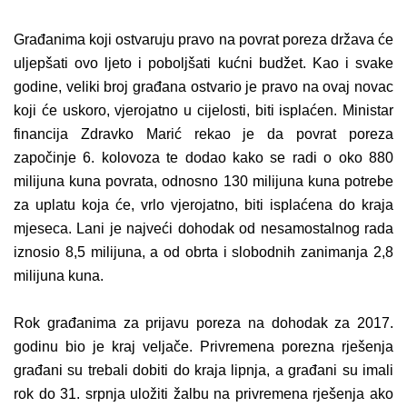
Građanima koji ostvaruju pravo na povrat poreza država će
uljepšati ovo ljeto
i poboljšati kućni budžet. Kao i svake
godine, veliki broj građana ostvario je pravo na ovaj novac
koji će uskoro, vjerojatno u cijelosti, biti isplaćen.
Ministar
financija
Zdravko Marić rekao je da povrat poreza
započinje 6. kolovoza te dodao kako se radi o oko 880
milijuna kuna povrata, odnosno 130 milijuna kuna potrebe
za uplatu koja će, vrlo vjerojatno, biti isplaćena do kraja
mjeseca. Lani je najveći dohodak od nesamostalnog rada
iznosio 8,5 milijuna, a od obrta i slobodnih zanimanja 2,8
milijuna kuna.
Rok građanima za prijavu poreza na dohodak za 2017.
godinu bio je kraj veljače. Privremena porezna rješenja
građani su trebali dobiti do kraja lipnja, a građani su imali
rok do 31. srpnja uložiti žalbu na privremena rješenja ako