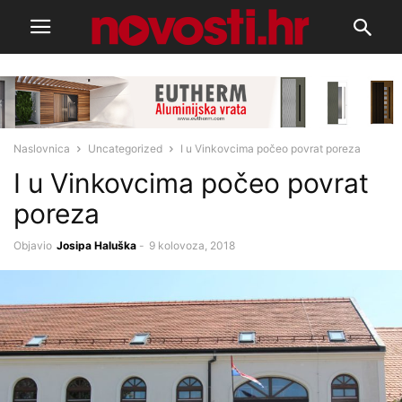
Naslovnica
Uncategorized
I u Vinkovcima počeo povrat poreza
I u Vinkovcima počeo povrat
poreza
Objavio
Josipa Haluška
-
9 kolovoza, 2018