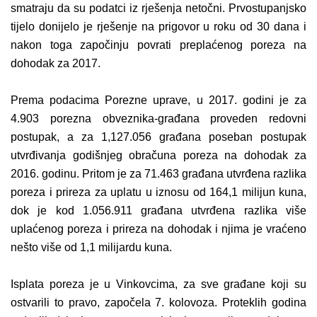
smatraju da su podatci iz rješenja netočni.
Prvostupanjsko
tijelo donijelo je rješenje na prigovor u roku od 30 dana i
nakon toga započinju povrati
preplaćenog poreza na
dohodak za 2017.
Prema podacima Porezne uprave, u 2017. godini je za
4.903 porezna obveznika-građana
proveden redovni
postupak, a za
1,127.056 građana
poseban postupak
utvrđivanja godišnjeg obračuna poreza na dohodak za
2016. godinu. Pritom je za
71.463 građana
utvrđena razlika
poreza i prireza za uplatu u iznosu od
164,1 milijun kuna
,
dok je kod
1.056.911 građana
utvrđena razlika više
uplaćenog poreza i prireza na dohodak i njima je vraćeno
nešto više od
1,1 milijardu kuna
.
Isplata poreza je u Vinkovcima, za sve građane koji su
ostvarili to pravo, započela 7. kolovoza. Proteklih godina