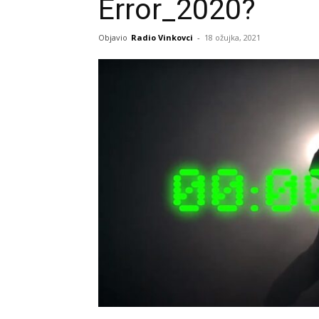
Error_2020?
Objavio
Radio Vinkovci
-
18 ožujka, 2021