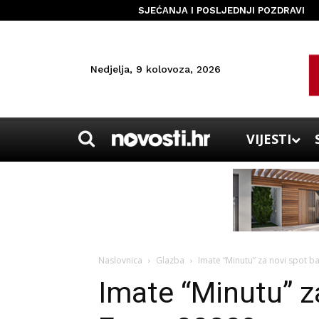
SJEĆANJA I POSLJEDNJI POZDRAVI
Nedjelja, 9 kolovoza, 2026
VIJESTI
Naslovnica
Glazba
Imate “Minutu” za novi spot b
Imate “Minutu” z