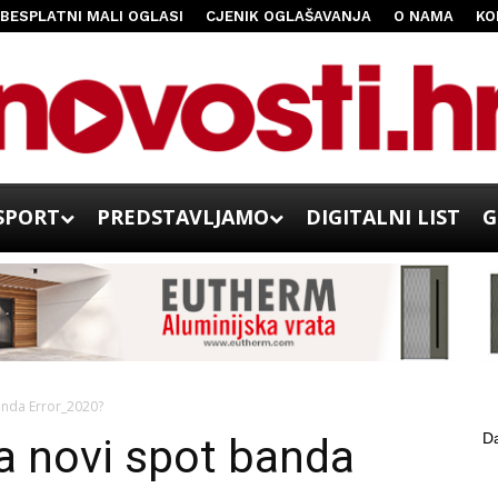
BESPLATNI MALI OGLASI
CJENIK OGLAŠAVANJA
O NAMA
KO
SPORT
PREDSTAVLJAMO
DIGITALNI LIST
G
anda Error_2020?
Da
a novi spot banda