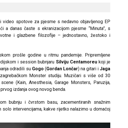
ati video spotove za pjesme s nedavno objavljenog EP
reći a danas časte s ekranizacijom pjesme “Minuta”, s
votne i glazbene filozofije – jednostavno, žestoko i
jekom prošle godine u ritmu pandemije. Pripremljene
udijskom i session bubnjaru
Silviju Centamoreu
koji je
anja odradili su
Gogo
(
Gordan Lončar
) na gitari i
Jaga
 zagrebačkom Monster studiju. Muzičari s više od 30
scene (Kain, Anesthesia, Garage Monsters, Paruzija,
ji prvog izdanja ovog novog benda.
kom bubnju i čvrstom basu, zacementiranih snažnim
m solo intervencijama, kakve rijetko nalazimo u domaćoj