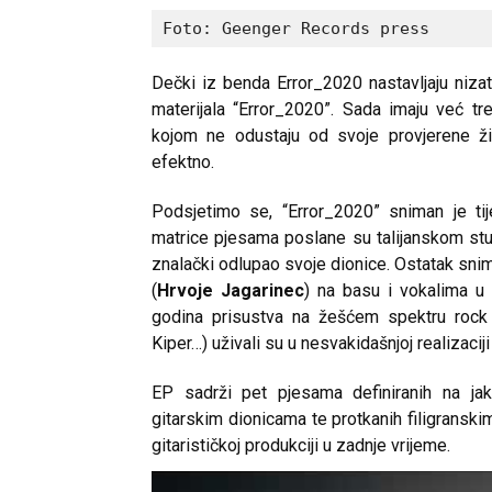
Foto: Geenger Records press
Dečki iz benda Error_2020 nastavljaju niz
materijala “Error_2020”. Sada imaju već t
kojom ne odustaju od svoje provjerene ži
efektno.
Podsjetimo se, “Error_2020” sniman je ti
matrice pjesama poslane su talijanskom st
znalački odlupao svoje dionice. Ostatak snim
(
Hrvoje Jagarinec
) na basu i vokalima u
godina prisustva na žešćem spektru rock 
Kiper…) uživali su u nesvakidašnjoj realizaci
EP sadrži pet pjesama definiranih na ja
gitarskim dionicama te protkanih filigranski
gitarističkoj produkciji u zadnje vrijeme.