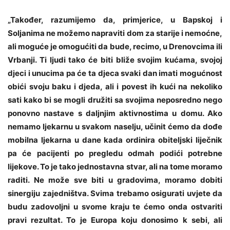
„Također, razumijemo da, primjerice, u Bapskoj i
Soljanima ne možemo napraviti dom za starije i nemoćne,
ali moguće je omogućiti da bude, recimo, u Drenovcima ili
Vrbanji. Ti ljudi tako će biti bliže svojim kućama, svojoj
djeci i unucima pa će ta djeca svaki dan imati mogućnost
obići svoju baku i djeda, ali i povest ih kući na nekoliko
sati kako bi se mogli družiti sa svojima neposredno nego
ponovno nastave s daljnjim aktivnostima u domu. Ako
nemamo ljekarnu u svakom naselju, učinit ćemo da dođe
mobilna ljekarna u dane kada ordinira obiteljski liječnik
pa će pacijenti po pregledu odmah podići potrebne
lijekove. To je tako jednostavna stvar, ali na tome moramo
raditi. Ne može sve biti u gradovima, moramo dobiti
sinergiju zajedništva. Svima trebamo osigurati uvjete da
budu zadovoljni u svome kraju te ćemo onda ostvariti
pravi rezultat. To je Europa koju donosimo k sebi, ali