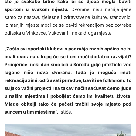
što je svakako bitno kako bi se djeca mogla baviti
sportom u svakom mjestu.
Dvorane nisu namijenjene
samo za nastavu tjelesne i zdravstvene kulture, stanovnici
iz manjih mjesta moći će se baviti rekreacijom bez potrebe
odlaska u Vinkovce, Vukovar ili neka druga mjesta.
„Zašto svi sportski klubovi s područja raznih općina ne bi
imali dvoranu u kojoj će se i oni moći dodatno razvijati?
Primjerice, neki dan smo bili u Korođu gdje praktički već
lagano niče nova dvorana. Tada je moguće imati
rekreaciju zimi, održavati priredbe, baviti se folklorom. To
su jako važni projekti i na takav način sačuvat ćemo ljude
u našim mjestima i poboljšat ćemo im kvalitetu života.
Mlade obitelji tako će početi tražiti svoje mjesto pod
suncem u tim mjestima”,
ističe.