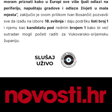
moram priznati kako u Europi sve više ljudi odlazi na
periferiju, napuštaju gradove i odlaze živjeti u mala
mjesta”,
zaključio je ovom prilikom Ivan Bosančić pozvavši
sve da izađu na izbore
18. svibnja
i daju podršku
listi broj 1
i njemu kao
kandidatu
pod
rednim
brojem 1
kako bi već
sutradan mogli početi raditi za Vukovarsko-srijemsku
županiju.