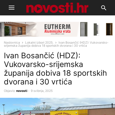
Naslovnica
Lokalni izbori 2025.
Ivan Bosančić (HDZ): Vukovarsko-
srijemska županija dobiva 18 sportskih dvorana i 30 vrtića
Ivan Bosančić (HDZ):
Vukovarsko-srijemska
županija dobiva 18 sportskih
dvorana i 30 vrtića
Objavio
novosti
-
9 svibnja, 2025