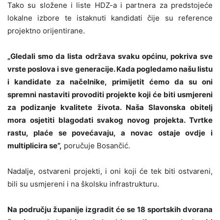
Tako su složene i liste HDZ-a i partnera za predstojeće
lokalne izbore te istaknuti kandidati čije su reference
projektno orijentirane.
„Gledali smo da lista održava svaku općinu, pokriva sve
vrste poslova i sve generacije. Kada pogledamo našu listu
i kandidate za načelnike, primijetit ćemo da su oni
spremni nastaviti provoditi projekte koji će biti usmjereni
za podizanje kvalitete života. Naša Slavonska obitelj
mora osjetiti blagodati svakog novog projekta. Tvrtke
rastu, plaće se povećavaju, a novac ostaje ovdje i
multiplicira se”,
poručuje Bosančić.
Nadalje, ostvareni projekti, i oni koji će tek biti ostvareni,
bili su usmjereni i na školsku infrastrukturu.
Na području županije izgradit će se 18 sportskih dvorana