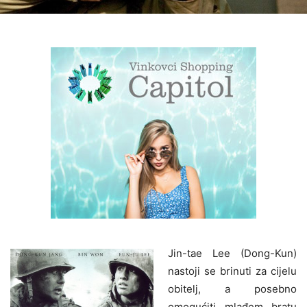
Jin-tae Lee (Dong-Kun)
nastoji se brinuti za cijelu
obitelj, a posebno
omogućiti mlađem bratu