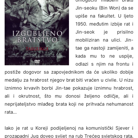
Jin-seoku (Bin Won) da se
upiše na fakultet. U ljeto
1950. međutim izbije rat i
Jin-seok je prisilno
mobiliziran na ulici. Jin-
tae ga nastoji zamijeniti, a
kada mu to ne uspije,
odlazi s njim na frontu i
postiže dogovor sa zapovjednikom da će ukoliko dobije
medalju za hrabrost njegov brat biti vraćen u civile. U nizu
iznimno krvavih borbi Jin-tae pokazuje iznimnu hrabrost,
ali i okrutnost, što mu donosi željeno odličje, ali i
neprijateljstvo mlađeg brata koji ne prihvaća nehumanost
rata…
Iako je rat u Koreji podijeljenoj na komunistički Sjever i
prozapadni Jug doveo svijet na rub Trećeg svjetskog rata,