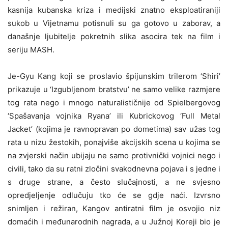
kasnija kubanska kriza i medijski znatno eksploatiraniji
sukob u Vijetnamu potisnuli su ga gotovo u zaborav, a
današnje ljubitelje pokretnih slika asocira tek na film i
seriju MASH.
Je-Gyu Kang koji se proslavio špijunskim trilerom ‘Shiri’
prikazuje u ‘Izgubljenom bratstvu’ ne samo velike razmjere
tog rata nego i mnogo naturalističnije od Spielbergovog
‘Spašavanja vojnika Ryana’ ili Kubrickovog ‘Full Metal
Jacket’ (kojima je ravnopravan po dometima) sav užas tog
rata u nizu žestokih, ponajviše akcijskih scena u kojima se
na zvjerski način ubijaju ne samo protivnički vojnici nego i
civili, tako da su ratni zločini svakodnevna pojava i s jedne i
s druge strane, a često slučajnosti, a ne svjesno
opredjeljenje odlučuju tko će se gdje naći. Izvrsno
snimljen i režiran, Kangov antiratni film je osvojio niz
domaćih i međunarodnih nagrada, a u Južnoj Koreji bio je