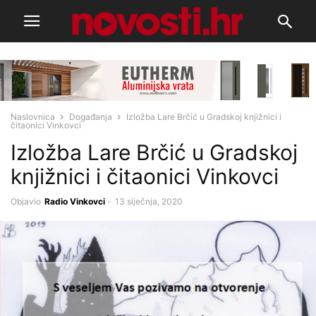
Naslovnica
Događanja
Izložba Lare Brčić u Gradskoj knjižnici i
čitaonici Vinkovci
Izložba Lare Brčić u Gradskoj
knjižnici i čitaonici Vinkovci
Objavio
Radio Vinkovci
-
13 siječnja, 2020