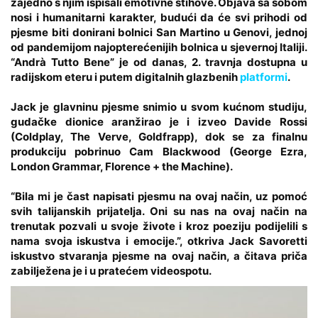
zajedno s njim ispisali emotivne stihove. Objava sa sobom
nosi i humanitarni karakter, budući da će svi prihodi od
pjesme biti donirani bolnici San Martino u Genovi, jednoj
od pandemijom najopterećenijih bolnica u sjevernoj Italiji.
“Andrà Tutto Bene” je od danas, 2. travnja dostupna u
radijskom eteru i putem digitalnih glazbenih
platformi
.
Jack je glavninu pjesme snimio u svom kućnom studiju,
gudačke dionice aranžirao je i izveo Davide Rossi
(Coldplay, The Verve, Goldfrapp), dok se za finalnu
produkciju pobrinuo Cam Blackwood (George Ezra,
London Grammar, Florence + the Machine).
“Bila mi je čast napisati pjesmu na ovaj način, uz pomoć
svih talijanskih prijatelja. Oni su nas na ovaj način na
trenutak pozvali u svoje živote i kroz poeziju podijelili s
nama svoja iskustva i emocije.”, otkriva Jack Savoretti
iskustvo stvaranja pjesme na ovaj način, a čitava priča
zabilježena je i u pratećem videospotu.