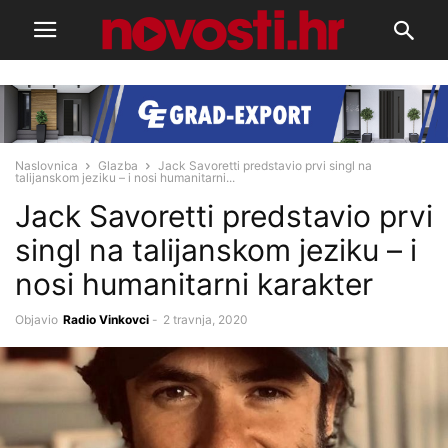
Naslovnica
Glazba
Jack Savoretti predstavio prvi singl na
talijanskom jeziku – i nosi humanitarni...
Jack Savoretti predstavio prvi
singl na talijanskom jeziku – i
nosi humanitarni karakter
Objavio
Radio Vinkovci
-
2 travnja, 2020