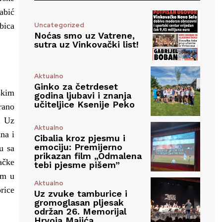
abić
Uncategorized
bica
Noćas smo uz Vatrene,
sutra uz Vinkovački list!
Aktualno
Ginko za četrdeset
skim
godina ljubavi i znanja
učiteljice Ksenije Peko
rano
. Uz
Aktualno
na i
Cibalia kroz pjesmu i
emociju: Premijerno
u sa
prikazan film „Odmalena
ačke
tebi pjesme pišem”
om u
Aktualno
rice
Uz zvuke tamburice i
gromoglasan pljesak
održan 26. Memorijal
Hrvoja Majića