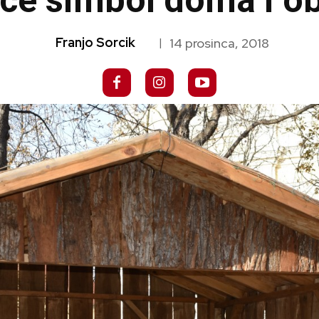
ice simbol doma i obi
Franjo Sorcik
14 prosinca, 2018
|