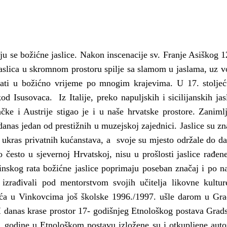
ju se božićne jaslice. Nakon inscenacije sv. Franje Asiškog 1
jaslica u skromnom prostoru spilje sa slamom u jaslama, uz vo
ivati u božićno vrijeme po mnogim krajevima.
U 17. stoljeć
kod Isusovaca.
Iz Italije, preko napuljskih i sicilijanskih jas
e i Austrije stigao je i u naše hrvatske prostore. Zanimlj
a danas jedan od prestižnih u muzejskoj zajednici.
Jaslice
su zn
 ukras privatnih kućanstava, a
svoje su mjesto održale do da
 često u sjevernoj Hrvatskoj, nisu u prošlosti jaslice rađen
nskog rata božićne jaslice poprimaju poseban značaj i po n
izrađivali pod mentorstvom svojih učitelja likovne kulture
ića u Vinkovcima još školske 1996./1997. ušle darom u Gra
I danas krase prostor 17- godišnjeg Etnološkog postava Grad
 godine u Etnološkom postavu izložene su i otkupljene auto