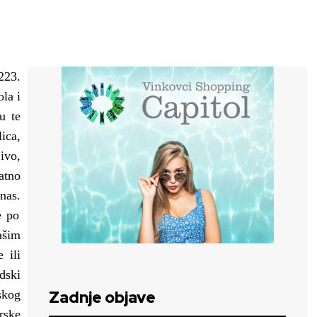
223.
la i
u te
lica,
ivo,
atno
nas.
e po
ašim
 ili
dski
skog
Zadnje objave
rske