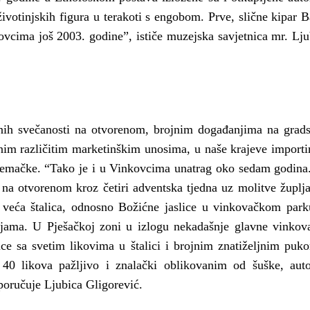
ivotinjskih figura u terakoti s engobom. Prve, slične kipar B
ovcima još 2003. godine”, ističe muzejska savjetnica mr. Lju
ćnih svečanosti na otvorenom, brojnim događanjima na grad
jnim različitim marketinškim unosima, u naše krajeve importi
Njemačke. “Tako je i u Vinkovcima unatrag oko sedam godina
 na otvorenom kroz četiri adventska tjedna uz molitve župlja
a veća štalica, odnosno Božićne jaslice u vinkovačkom park
jama. U Pješačkoj zoni u izlogu nekadašnje glavne vinkov
lice sa svetim likovima u štalici i brojnim znatiželjnim puk
40 likova pažljivo i znalački oblikovanim od šuške, auto
 poručuje Ljubica Gligorević.