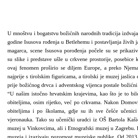
U mnoštvu i bogatstvu božićnih narodnih tradicija izdvaja
godine Isusova rođenja u Betlehemu i postavljanja živih 
magarca, scene Isusova porođenja počele su se prikaz
su
slike i predstave
ušle u crkvene prostorije, posebice 
ovaj fenomen proširio se diljem Europe, a preko Njemačk
najprije s tirolskim figuricama, a tirolski je muzej jaslic
prije
božićnog drvca i adventskog vijenca postale božićni
“
U našim istočno hrvatskim krajevima, kao što je to bilo
obiteljima, osim rijetko, već po crkvama. Nakon Domovi
obiteljima i po školama, gdje su ih sve češće učenici 
vjeronauka. Tako su učenički uradci iz OŠ Bartola Kaš
muzej u Vinkovcima, ali i Etnografski muzej u Zagrebu. 
muzeja i izazivaju pozornost muzejske publike. Od 2013.