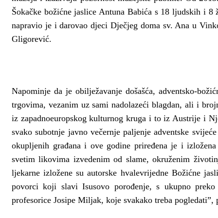
Šokačke božićne jaslice Antuna Babića s 18 ljudskih i 8 ž
napravio je i darovao djeci Dječjeg doma sv. Ana u Vink
Gligorević.
Napominje da je obilježavanje došašća, adventsko-boži
trgovima, vezanim uz sami nadolazeći blagdan, ali i bro
iz zapadnoeuropskog kulturnog kruga i to iz Austrije i 
svako subotnje javno večernje paljenje adventske svijeće
okupljenih građana i ove godine priređena je i izložen
svetim likovima izvedenim od slame, okruženim životin
ljekarne izložene su autorske hvalevrijedne Božićne jas
povorci koji slavi Isusovo porođenje, s ukupno preko 
profesorice Josipe Miljak, koje svakako treba pogledati”,