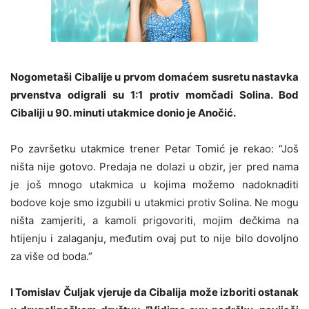
Nogometaši Cibalije u prvom domaćem susretu nastavka
prvenstva odigrali su 1:1 protiv momčadi Solina. Bod
Cibaliji u 90. minuti utakmice donio je Anočić.
Po završetku utakmice trener Petar Tomić je rekao: “Još
ništa nije gotovo. Predaja ne dolazi u obzir, jer pred nama
je još mnogo utakmica u kojima možemo nadoknaditi
bodove koje smo izgubili u utakmici protiv Solina. Ne mogu
ništa zamjeriti, a kamoli prigovoriti, mojim dečkima na
htijenju i zalaganju, međutim ovaj put to nije bilo dovoljno
za više od boda.”
I Tomislav Čuljak vjeruje da Cibalija može izboriti ostanak