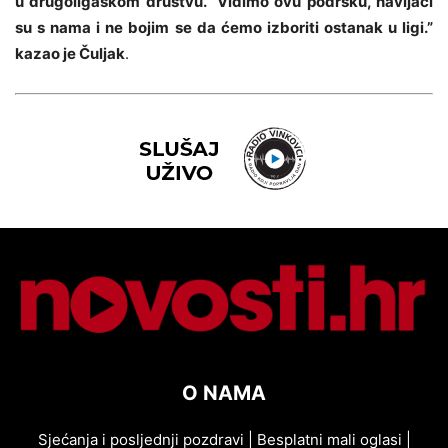
u drugoligaškom društvu. “Vidimo ovu podršku, navijači
su s nama i ne bojim se da ćemo izboriti ostanak u ligi.”
kazao je Čuljak
.
O NAMA
Sjećanja i posljednji pozdravi
|
Besplatni mali oglasi
|