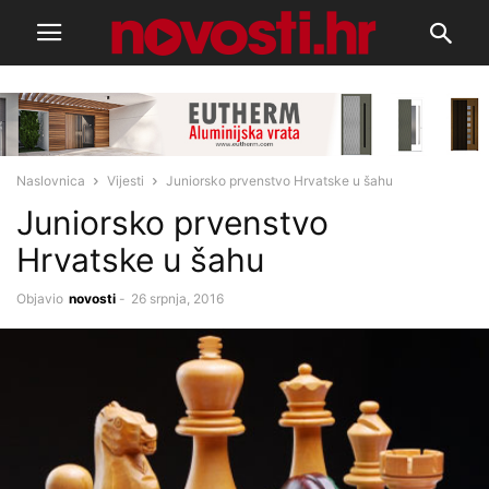
Naslovnica
Vijesti
Juniorsko prvenstvo Hrvatske u šahu
Juniorsko prvenstvo
Hrvatske u šahu
Objavio
novosti
-
26 srpnja, 2016