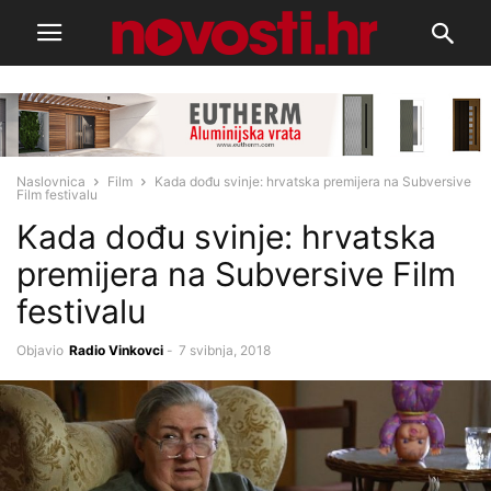
Naslovnica
Film
Kada dođu svinje: hrvatska premijera na Subversive
Film festivalu
Kada dođu svinje: hrvatska
premijera na Subversive Film
festivalu
Objavio
Radio Vinkovci
-
7 svibnja, 2018