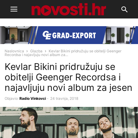
Naslovnica
Glazba
Kevlar Bikini pridružuju se obitelji Geenger
Recordsa i najavljuju novi album za...
Kevlar Bikini pridružuju se
obitelji Geenger Recordsa i
najavljuju novi album za jesen​
Objavio
Radio Vinkovci
-
24 travnja, 2018