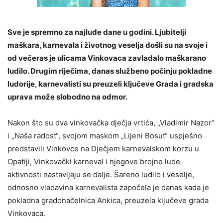
Sve je spremno za najluđe dane u godini. Ljubitelji
maškara, karnevala i životnog veselja došli su na svoje i
od večeras je ulicama Vinkovaca zavladalo maškarano
ludilo. Drugim riječima, danas službeno počinju pokladne
ludorije, karnevalisti su preuzeli ključeve Grada i gradska
uprava može slobodno na odmor.
Nakon što su dva vinkovačka dječja vrtića, „Vladimir Nazor“
i „Naša radost“, svojom maskom „Lijeni Bosut“ uspješno
predstavili Vinkovce na Dječjem karnevalskom korzu u
Opatiji, Vinkovački karneval i njegove brojne lude
aktivnosti nastavljaju se dalje. Šareno ludilo i veselje,
odnosno vladavina karnevalista započela je danas kada je
pokladna gradonačelnica Ankica, preuzela ključeve grada
Vinkovaca.