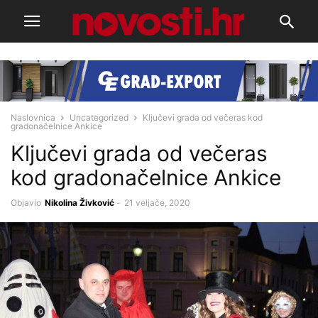
Naslovnica
Uncategorized
Ključevi grada od večeras kod
gradonačelnice Ankice
Ključevi grada od večeras
kod gradonačelnice Ankice
Objavio
Nikolina Živković
-
21 veljače, 2020