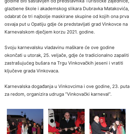
godine biti sastavljen od predstavnika Turističke zajednice,
glazbene škole i akademskog slikara Dubravka Matakovića,
odabrat će tri najbolje maskirane skupine od kojih ona prva
osvaja put u Opatiju gdje će predstavljati grad Vinkovce na
Karnevalskom dječjem korzu 2021. godine.
Svoju karnevalsku vladavinu maškare će ove godine
okončati u utorak, 25. veljače, gdje će tradicionalno zapaliti
zastrašujućeg bušara na Trgu Vinkovačkih jeseni i vratiti
ključeve grada Vinkovaca.
Karnevalska događanja u Vinkovcima i ove godine, 23. puta
za redom, organizira udruga “Vinkovački karneval”.