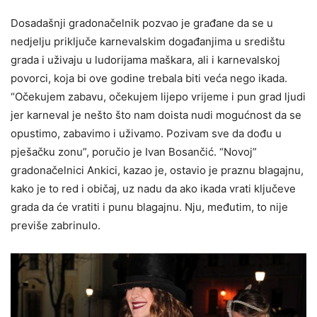
Dosadašnji gradonačelnik pozvao je građane da se u
nedjelju priključe karnevalskim događanjima u središtu
grada i uživaju u ludorijama maškara, ali i karnevalskoj
povorci, koja bi ove godine trebala biti veća nego ikada.
“Očekujem zabavu, očekujem lijepo vrijeme i pun grad ljudi
jer karneval je nešto što nam doista nudi mogućnost da se
opustimo, zabavimo i uživamo. Pozivam sve da dođu u
pješačku zonu”, poručio je Ivan Bosančić. “Novoj”
gradonačelnici Ankici, kazao je, ostavio je praznu blagajnu,
kako je to red i običaj, uz nadu da ako ikada vrati ključeve
grada da će vratiti i punu blagajnu. Nju, međutim, to nije
previše zabrinulo.