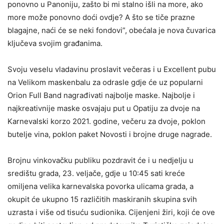
ponovno u Panoniju, zašto bi mi stalno išli na more, ako
more može ponovno doći ovdje? A što se tiče prazne
blagajne, naći će se neki fondovi”, obećala je nova čuvarica
ključeva svojim građanima.
Svoju veselu vladavinu proslavit večeras i u Excellent pubu
na Velikom maskenbalu za odrasle gdje će uz popularni
Orion Full Band nagrađivati najbolje maske. Najbolje i
najkreativnije maske osvajaju put u Opatiju za dvoje na
Karnevalski korzo 2021. godine, večeru za dvoje, poklon
butelje vina, poklon paket Novosti i brojne druge nagrade.
Brojnu vinkovačku publiku pozdravit će i u nedjelju u
središtu grada, 23. veljače, gdje u 10:45 sati kreće
omiljena velika karnevalska povorka ulicama grada, a
okupit će ukupno 15 različitih maskiranih skupina svih
uzrasta i više od tisuću sudionika. Cijenjeni žiri, koji će ove