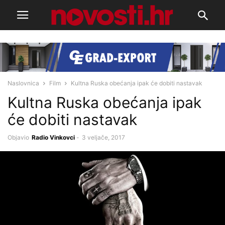
Naslovnica
Film
Kultna Ruska obećanja ipak će dobiti nastavak
Kultna Ruska obećanja ipak
će dobiti nastavak
Objavio
Radio Vinkovci
-
3 veljače, 2017