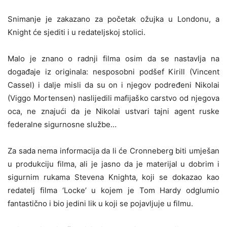
Snimanje je zakazano za početak ožujka u Londonu, a
Knight će sjediti i u redateljskoj stolici.
Malo je znano o radnji filma osim da se nastavlja na
događaje iz originala: nesposobni podšef Kirill (Vincent
Cassel) i dalje misli da su on i njegov podređeni Nikolai
(Viggo Mortensen) naslijedili mafijaško carstvo od njegova
oca, ne znajući da je Nikolai ustvari tajni agent ruske
federalne sigurnosne službe…
Za sada nema informacija da li će Cronneberg biti umješan
u produkciju filma, ali je jasno da je materijal u dobrim i
sigurnim rukama Stevena Knighta, koji se dokazao kao
redatelj filma ‘Locke’ u kojem je Tom Hardy odglumio
fantastično i bio jedini lik u koji se pojavljuje u filmu.