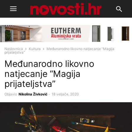
Naslovnica
Kultura
Međunarodno likovno natjecanje “Magija
prijateljstva”
Međunarodno likovno
natjecanje “Magija
prijateljstva”
Objavio
Nikolina Živković
-
18 veljače, 2020