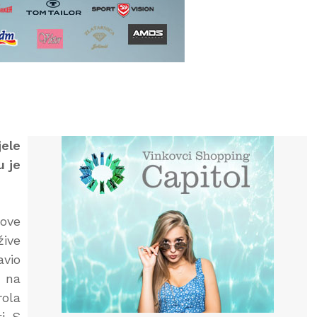
jele
u je
 ove
žive
avio
i na
rola
i. S