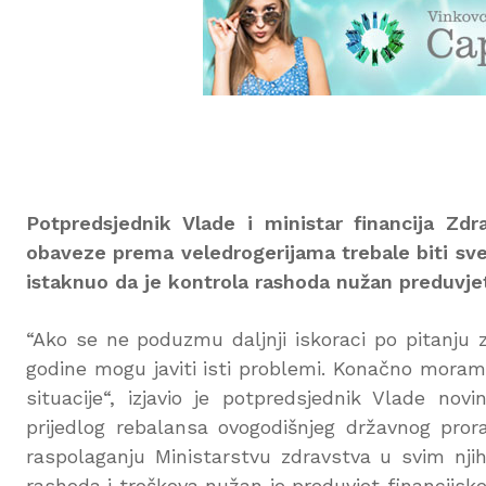
Potpredsjednik Vlade i ministar financija Zdr
obaveze prema veledrogerijama trebale biti sve
istaknuo da je kontrola rashoda nužan preduvjet 
“Ako se ne poduzmu daljnji iskoraci po pitanju 
godine mogu javiti isti problemi. Konačno moramo 
situacije“, izjavio je potpredsjednik Vlade n
prijedlog rebalansa ovogodišnjeg državnog prora
raspolaganju Ministarstvu zdravstva u svim njih
rashoda i troškova nužan je preduvjet financijske