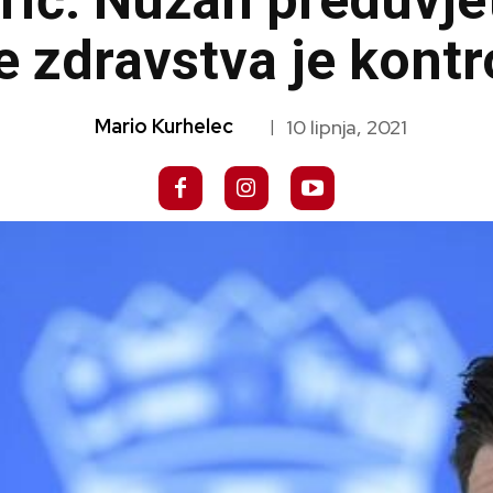
rić: Nužan preduvjet
je zdravstva je kont
Mario Kurhelec
10 lipnja, 2021
|