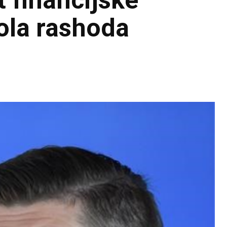
 financijske
rola rashoda