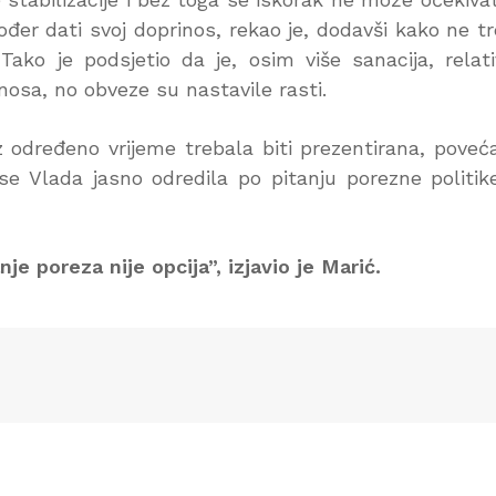
ođer dati svoj doprinos, rekao je, dodavši kako ne t
 Tako je podsjetio da je, osim više sanacija, relat
osa, no obveze su nastavile rasti.
oz određeno vrijeme trebala biti prezentirana, poveć
se Vlada jasno odredila po pitanju porezne politik
e poreza nije opcija”, izjavio je Marić.