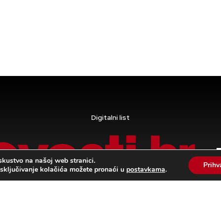
Digitalni list
skustvo na našoj web stranici.
Prih
 isključivanje kolačića možete pronaći u
postavkama
.
Pravila privatnosti i uvjeti korištenja
|
Kolačići
Novosti d.o.o. © 2024 Hosting i izrada
ORBIS