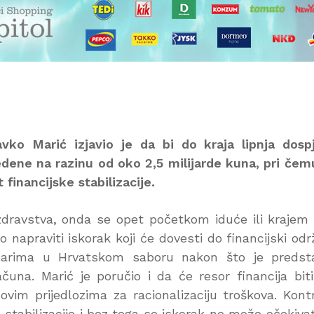
avko Marić izjavio je da bi do kraja lipnja dosp
dene na razinu od oko 2,5 milijarde kuna, pri čem
financijske stabilizacije.
zdravstva, onda se opet početkom iduće ili krajem
napraviti iskorak koji će dovesti do financijski odr
ovinarima u Hrvatskom saboru nakon što je predst
čuna. Marić je poručio i da će resor financija bit
ovim prijedlozima za racionalizaciju troškova. Kont
 stabilizacije i bez toga se iskorak ne može očekivat