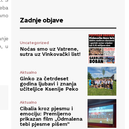
reba
ivno
Zadnje objave
anje
Uncategorized
e, u
Noćas smo uz Vatrene,
sutra uz Vinkovački list!
Aktualno
Ginko za četrdeset
godina ljubavi i znanja
učiteljice Ksenije Peko
Aktualno
Cibalia kroz pjesmu i
emociju: Premijerno
prikazan film „Odmalena
tebi pjesme pišem”