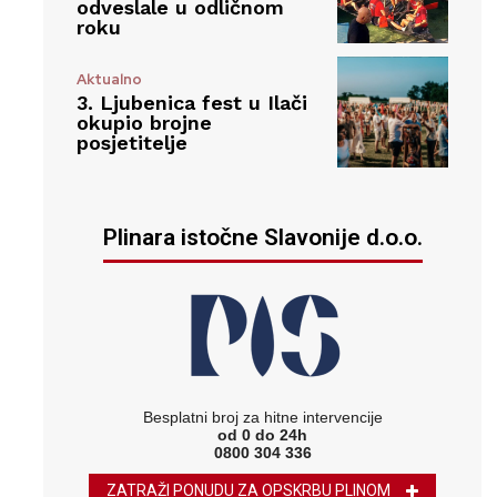
odveslale u odličnom
roku
Aktualno
3. Ljubenica fest u Ilači
okupio brojne
posjetitelje
Plinara istočne Slavonije d.o.o.
Besplatni broj za hitne intervencije
od 0 do 24h
0800 304 336
ZATRAŽI PONUDU ZA OPSKRBU PLINOM