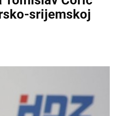
a Tomislav Ćorić
rsko-srijemskoj