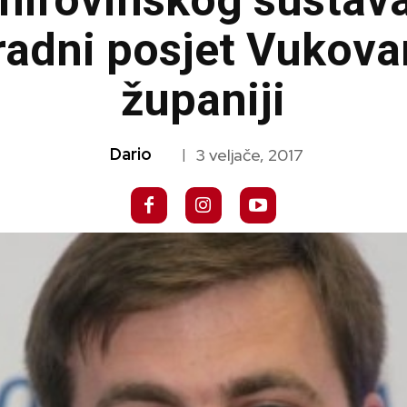
 mirovinskog sustav
 radni posjet Vukova
županiji
Dario
3 veljače, 2017
|