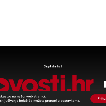
Digitalni list
skustvo na našoj web stranici.
Prih
 isključivanje kolačića možete pronaći u
postavkama
.
Pravila privatnosti i uvjeti korištenja
|
Kolačići