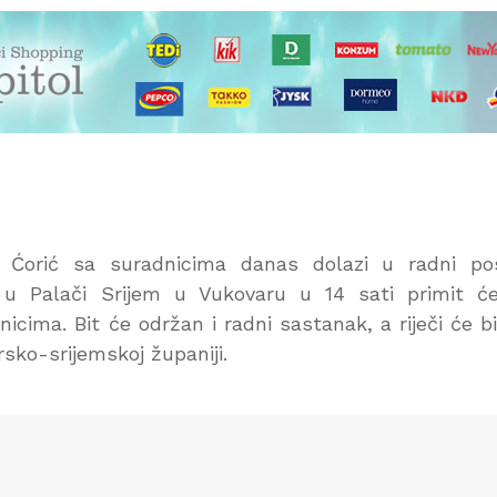
v Ćorić sa suradnicima danas dolazi u radni po
 u Palači Srijem u Vukovaru u 14 sati primit ć
cima. Bit će održan i radni sastanak, a riječi će bi
sko-srijemskoj županiji.