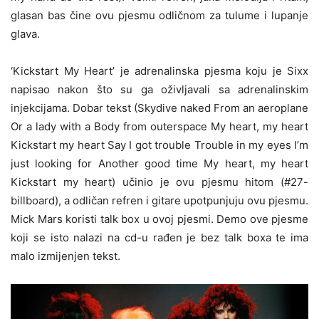
glasan bas čine ovu pjesmu odličnom za tulume i lupanje
glava.
‘Kickstart My Heart’ je adrenalinska pjesma koju je Sixx
napisao nakon što su ga oživljavali sa adrenalinskim
injekcijama. Dobar tekst (Skydive naked From an aeroplane
Or a lady with a Body from outerspace My heart, my heart
Kickstart my heart Say I got trouble Trouble in my eyes I’m
just looking for Another good time My heart, my heart
Kickstart my heart) učinio je ovu pjesmu hitom (#27-
billboard), a odličan refren i gitare upotpunjuju ovu pjesmu.
Mick Mars koristi talk box u ovoj pjesmi. Demo ove pjesme
koji se isto nalazi na cd-u rađen je bez talk boxa te ima
malo izmijenjen tekst.