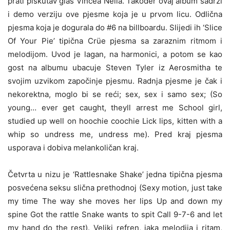
prati piskutav glas Vincea Neila. Također ovaj album sadrži
i demo verziju ove pjesme koja je u prvom licu. Odlična
pjesma koja je dogurala do #6 na billboardu. Slijedi ih ‘Slice
Of Your Pie’ tipična Crüe pjesma sa zaraznim ritmom i
melodijom. Uvod je lagan, na harmonici, a potom se kao
gost na albumu ubacuje Steven Tyler iz Aerosmitha te
svojim uzvikom započinje pjesmu. Radnja pjesme je čak i
nekorektna, moglo bi se reći; sex, sex i samo sex; (So
young… ever get caught, theyll arrest me School girl,
studied up well on hoochie coochie Lick lips, kitten with a
whip so undress me, undress me). Pred kraj pjesma
usporava i dobiva melankoličan kraj.
Četvrta u nizu je ‘Rattlesnake Shake’ jedna tipična pjesma
posvećena seksu slična prethodnoj (Sexy motion, just take
my time The way she moves her lips Up and down my
spine Got the rattle Snake wants to spit Call 9-7-6 and let
my hand do the rest). Veliki refren, jaka melodija i ritam,