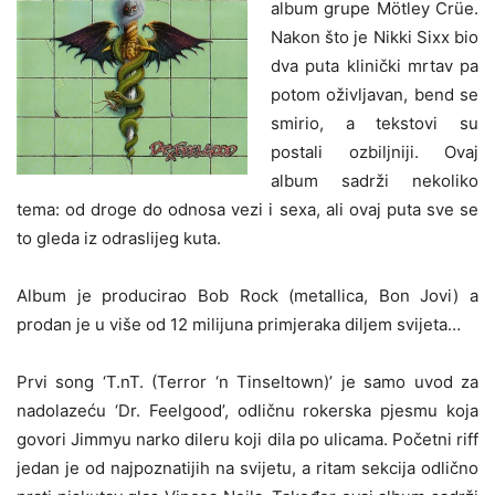
album grupe Mötley Crüe.
Nakon što je Nikki Sixx bio
dva puta klinički mrtav pa
potom oživljavan, bend se
smirio, a tekstovi su
postali ozbiljniji. Ovaj
album sadrži nekoliko
tema: od droge do odnosa vezi i sexa, ali ovaj puta sve se
to gleda iz odraslijeg kuta.
Album je producirao Bob Rock (metallica, Bon Jovi) a
prodan je u više od 12 milijuna primjeraka diljem svijeta…
Prvi song ‘T.nT. (Terror ‘n Tinseltown)’ je samo uvod za
nadolazeću ‘Dr. Feelgood’, odličnu rokerska pjesmu koja
govori Jimmyu narko dileru koji dila po ulicama. Početni riff
jedan je od najpoznatijih na svijetu, a ritam sekcija odlično