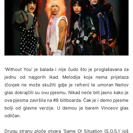
‘Without You’ je balada i nije čudo što je proglašavana za
jednu od najgorih ikad. Melodija koja nema prijelaza
(čovjek ne može skužiti gdje je refren) te umoran Neilov
glas dokrajčili su ovu pjesmu. Nikad neće biti jasno kako je
ova pjesma završila na #8 billboarda. Čak je i demo pjesme
bolji od glavne verzije. U demou je barem Vinceov glas
odličan.
Drugu stranu ploče otvara ‘Same Ol Situation (S.O.S.)’ još