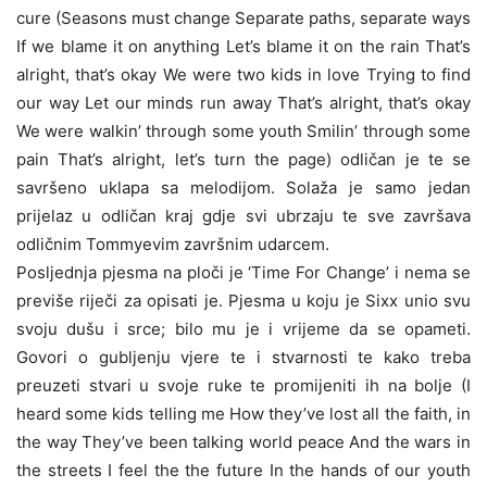
cure (Seasons must change Separate paths, separate ways
If we blame it on anything Let’s blame it on the rain That’s
alright, that’s okay We were two kids in love Trying to find
our way Let our minds run away That’s alright, that’s okay
We were walkin’ through some youth Smilin’ through some
pain That’s alright, let’s turn the page) odličan je te se
savršeno uklapa sa melodijom. Solaža je samo jedan
prijelaz u odličan kraj gdje svi ubrzaju te sve završava
odličnim Tommyevim završnim udarcem.
Posljednja pjesma na ploči je ‘Time For Change’ i nema se
previše riječi za opisati je. Pjesma u koju je Sixx unio svu
svoju dušu i srce; bilo mu je i vrijeme da se opameti.
Govori o gubljenju vjere te i stvarnosti te kako treba
preuzeti stvari u svoje ruke te promijeniti ih na bolje (I
heard some kids telling me How they’ve lost all the faith, in
the way They’ve been talking world peace And the wars in
the streets I feel the the future In the hands of our youth