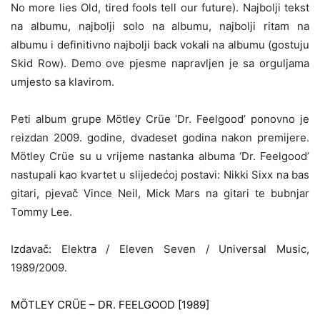
No more lies Old, tired fools tell our future). Najbolji tekst
na albumu, najbolji solo na albumu, najbolji ritam na
albumu i definitivno najbolji back vokali na albumu (gostuju
Skid Row). Demo ove pjesme napravljen je sa orguljama
umjesto sa klavirom.
Peti album grupe Mötley Crüe ‘Dr. Feelgood’ ponovno je
reizdan 2009. godine, dvadeset godina nakon premijere.
Mötley Crüe su u vrijeme nastanka albuma ‘Dr. Feelgood’
nastupali kao kvartet u slijedećoj postavi: Nikki Sixx na bas
gitari, pjevač Vince Neil, Mick Mars na gitari te bubnjar
Tommy Lee.
Izdavač: Elektra / Eleven Seven / Universal Music,
1989/2009.
MÖTLEY CRÜE – DR. FEELGOOD [1989]