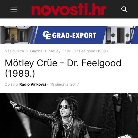
Naslovnica
Glazba
Mötley Crüe – Dr. Feelgood (1989.)
Mötley Crüe – Dr. Feelgood
(1989.)
Objavio
Radio Vinkovci
-
19 siječnja, 2017