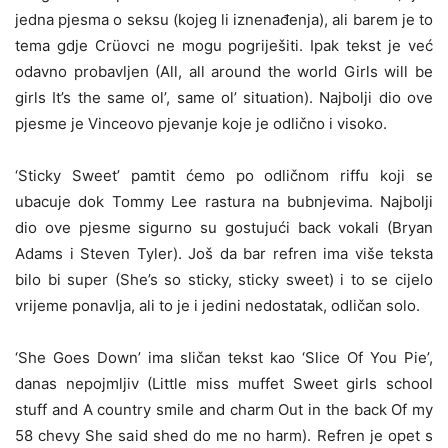
jedna pjesma o seksu (kojeg li iznenađenja), ali barem je to
tema gdje Crüovci ne mogu pogriješiti. Ipak tekst je već
odavno probavljen (All, all around the world Girls will be
girls It’s the same ol’, same ol’ situation). Najbolji dio ove
pjesme je Vinceovo pjevanje koje je odlično i visoko.
‘Sticky Sweet’ pamtit ćemo po odličnom riffu koji se
ubacuje dok Tommy Lee rastura na bubnjevima. Najbolji
dio ove pjesme sigurno su gostujući back vokali (Bryan
Adams i Steven Tyler). Još da bar refren ima više teksta
bilo bi super (She’s so sticky, sticky sweet) i to se cijelo
vrijeme ponavlja, ali to je i jedini nedostatak, odličan solo.
‘She Goes Down’ ima sličan tekst kao ‘Slice Of You Pie’,
danas nepojmljiv (Little miss muffet Sweet girls school
stuff and A country smile and charm Out in the back Of my
58 chevy She said shed do me no harm). Refren je opet s