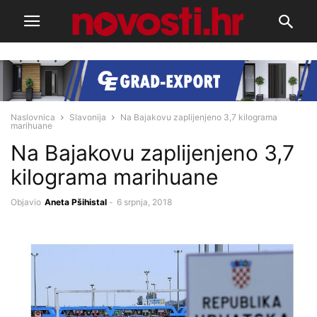
Naslovnica
Slavonija
Na Bajakovu zaplijenjeno 3,7 kilograma
marihuane
Na Bajakovu zaplijenjeno 3,7
kilograma marihuane
Objavio
Aneta Pšihistal
-
6 srpnja, 2018