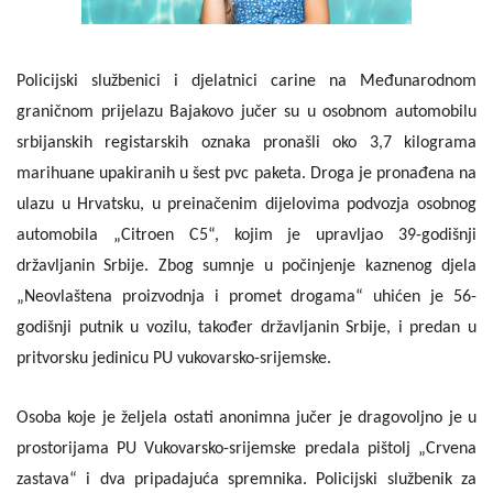
Policijski službenici i djelatnici carine na Međunarodnom
graničnom prijelazu Bajakovo jučer su u osobnom automobilu
srbijanskih registarskih oznaka pronašli oko 3,7 kilograma
marihuane upakiranih u šest pvc paketa. Droga je pronađena na
ulazu u Hrvatsku, u preinačenim dijelovima podvozja osobnog
automobila „Citroen C5“, kojim je upravljao 39-godišnji
državljanin Srbije. Zbog sumnje u počinjenje kaznenog djela
„Neovlaštena proizvodnja i promet drogama“ uhićen je 56-
godišnji putnik u vozilu, također državljanin Srbije, i predan u
pritvorsku jedinicu PU vukovarsko-srijemske.
Osoba koje je željela ostati anonimna jučer je dragovoljno je u
prostorijama PU Vukovarsko-srijemske predala pištolj „Crvena
zastava“ i dva pripadajuća spremnika. Policijski službenik za