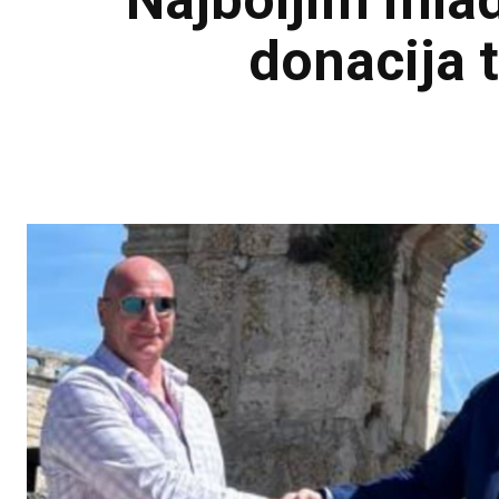
Najboljim mlad
donacija t