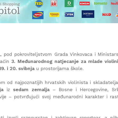
a
, pod pokroviteljstvom Grada Vinkovaca i Ministar
maćin
3. Međunarodnog natjecanje za mlade violin
19. i 20. svibnja
u prostorijama škole.
 od najpoznatijih hrvatskih violinista i skladatelja
ja
iz
sedam zemalja
– Bosne i Hercegovine, Srb
ije – potvrđujući svoj međunarodni karakter i ras
i izveli raznovrstan i zahtjevan repertoar, a nji