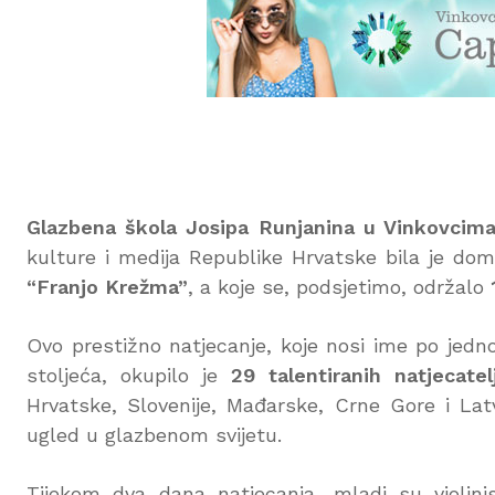
Glazbena škola Josipa Runjanina u Vinkovcim
kulture i medija Republike Hrvatske bila je do
“Franjo Krežma”
, a koje se, podsjetimo, održalo
Ovo prestižno natjecanje, koje nosi ime po jednom
stoljeća, okupilo je
29 talentiranih natjecatel
Hrvatske, Slovenije, Mađarske, Crne Gore i Latv
ugled u glazbenom svijetu.
Tijekom dva dana natjecanja, mladi su violinist