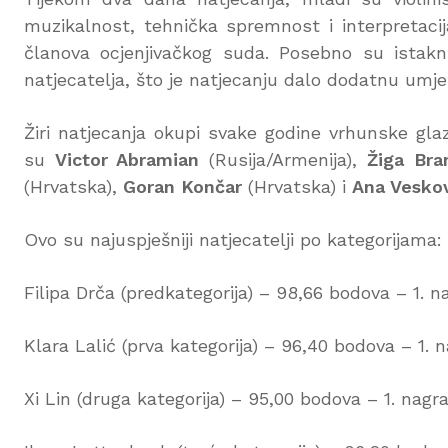
muzikalnost, tehnička spremnost i interpretacija
članova ocjenjivačkog suda. Posebno su istaknu
natjecatelja, što je natjecanju dalo dodatnu umje
Žiri natjecanja okupi svake godine vrhunske gla
su
Victor Abramian
(Rusija/Armenija),
Žiga Bra
(Hrvatska),
Goran Končar
(Hrvatska) i
Ana Vesko
Ovo su najuspješniji natjecatelji po kategorijama:
Filipa Drča (predkategorija) – 98,66 bodova – 1. 
Klara Lalić (prva kategorija) – 96,40 bodova – 1. 
Xi Lin (druga kategorija) – 95,00 bodova – 1. nagr