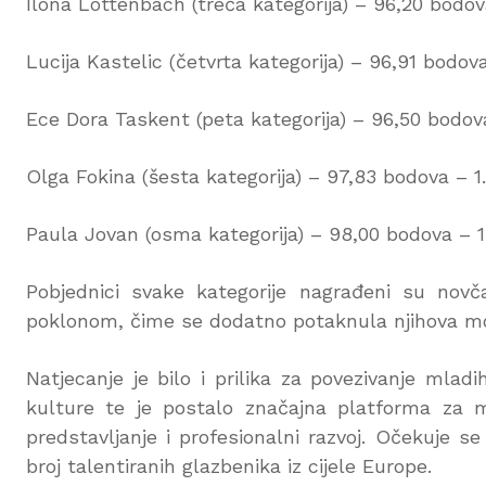
Ilona Lottenbach (treća kategorija) – 96,20 bodov
Lucija Kastelic (četvrta kategorija) – 96,91 bodov
Ece Dora Taskent (peta kategorija) – 96,50 bodov
Olga Fokina (šesta kategorija) – 97,83 bodova – 1
Paula Jovan (osma kategorija) – 98,00 bodova – 1
Pobjednici svake kategorije nagrađeni su n
poklonom, čime se dodatno potaknula njihova moti
Natjecanje je bilo i prilika za povezivanje mla
kulture te je postalo značajna platforma za m
predstavljanje i profesionalni razvoj. Očekuje se
broj talentiranih glazbenika iz cijele Europe.