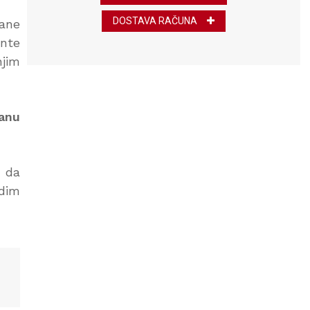
DOSTAVA RAČUNA
rane
ente
njim
vanu
u da
adim