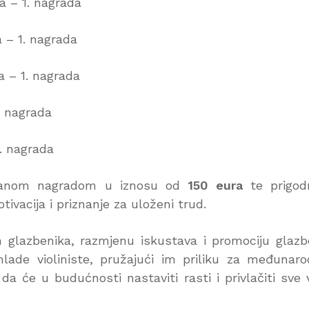
a – 1. nagrada
a – 1. nagrada
a – 1. nagrada
. nagrada
. nagrada
ovčanom nagradom u iznosu od
150 eura
te prigod
vacija i priznanje za uloženi trud.
dih glazbenika, razmjenu iskustava i promociju glaz
lade violiniste, pružajući im priliku za međunar
 da će u budućnosti nastaviti rasti i privlačiti sve 