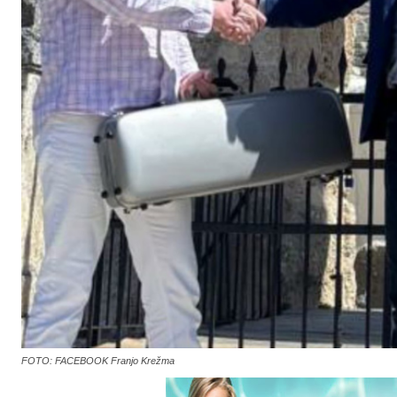
FOTO: FACEBOOK Franjo Krežma