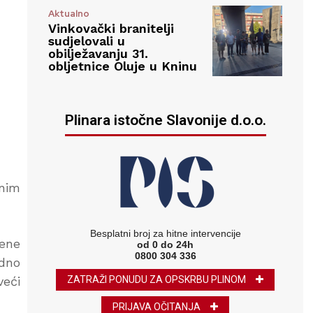
Aktualno
Vinkovački branitelji
sudjelovali u
obilježavanju 31.
obljetnice Oluje u Kninu
Plinara istočne Slavonije d.o.o.
nim
Besplatni broj za hitne intervencije
bene
od 0 do 24h
0800 304 336
odno
ZATRAŽI PONUDU ZA OPSKRBU PLINOM
veći
PRIJAVA OČITANJA