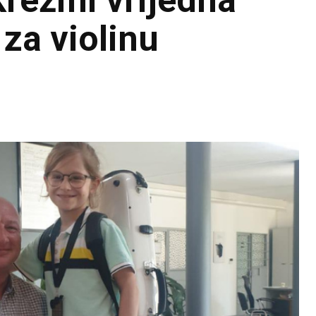
Krežmi vrijedna
za violinu