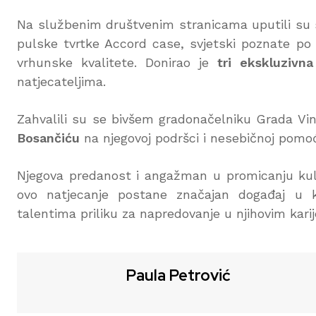
Na službenim društvenim stranicama uputili su
pulske tvrtke Accord case, svjetski poznate po
vrhunske kvalitete. Donirao je
tri ekskluzivna
natjecateljima.
Zahvalili su se bivšem gradonačelniku Grada Vi
Bosančiću
na njegovoj podršci i nesebičnoj pomoći
Njegova predanost i angažman u promicanju kul
ovo natjecanje postane značajan događaj u k
talentima priliku za napredovanje u njihovim kar
Paula Petrović