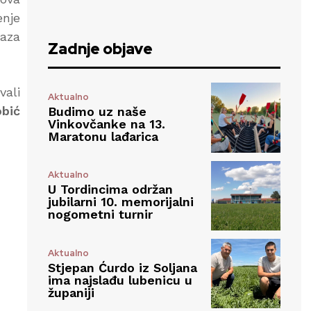
enje
raza
Zadnje objave
vali
Aktualno
obić
Budimo uz naše
Vinkovčanke na 13.
Maratonu lađarica
Aktualno
U Tordincima održan
jubilarni 10. memorijalni
nogometni turnir
Aktualno
Stjepan Ćurdo iz Soljana
ima najslađu lubenicu u
županiji