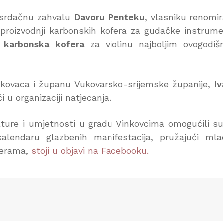
 srdačnu zahvalu
Davoru Penteku
, vlasniku renomi
 proizvodnji karbonskih kofera za gudačke instrum
 karbonska kofera
za violinu najboljim ovogodiš
nkovaca i županu Vukovarsko-srijemske županije,
I
 u organizaciji natjecanja.
ture i umjetnosti u gradu Vinkovcima omogućili s
alendaru glazbenih manifestacija, pružajući ml
ijerama,
stoji u objavi na Facebooku.