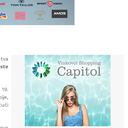
stva
iste
 19.
ije,
tući
hova