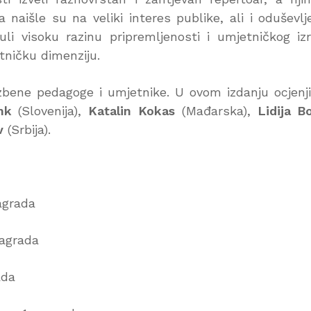
 naišle su na veliki interes publike, ali i oduševlj
li visoku razinu pripremljenosti i umjetničkog iz
tničku dimenziju.
zbene pedagoge i umjetnike. U ovom izdanju ocjenji
nk
(Slovenija),
Katalin Kokas
(Mađarska),
Lidija B
v
(Srbija).
nagrada
nagrada
ada