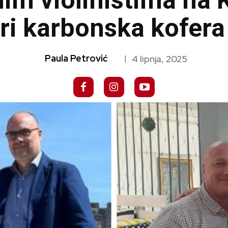
im violinistima na 
ri karbonska kofera 
Paula Petrović
4 lipnja, 2025
|