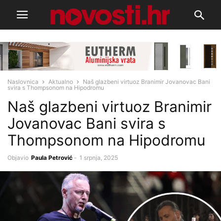
Naslovnica
Aktualno
Naš glazbeni virtuoz Branimir Jovanovac Bani
svira s Thompsonom na Hipodromu
Naš glazbeni virtuoz Branimir
Jovanovac Bani svira s
Thompsonom na Hipodromu
Objavio
Paula Petrović
-
1 srpnja, 2025