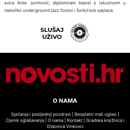
svira Ante Jurinović, diplomirani basist s iskustvom u
nekoliko underground jazz fusion i funk/rock sastava.
O NAMA
Sjećanja i posljednji pozdravi
|
Besplatni mali oglasi
|
Cjenik oglašavanja
|
O nama
|
Kontakt
|
Gradska knjižnica i
čitaonica Vinkovci