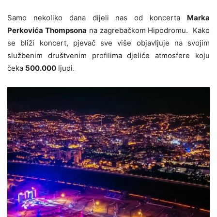
Samo nekoliko dana dijeli nas od koncerta
Marka
Perkovića Thompsona
na zagrebačkom Hipodromu. Kako
se bliži koncert, pjevač sve više objavljuje na svojim
službenim društvenim profilima djeliće atmosfere koju
čeka
500.000
ljudi.