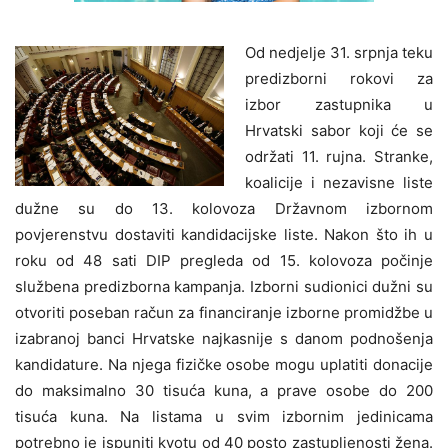
Od nedjelje 31. srpnja teku
predizborni rokovi za
izbor zastupnika u
Hrvatski sabor koji će se
održati 11. rujna. Stranke,
koalicije i nezavisne liste
dužne su do 13. kolovoza Državnom izbornom
povjerenstvu dostaviti kandidacijske liste. Nakon što ih u
roku od 48 sati DIP pregleda od 15. kolovoza počinje
službena predizborna kampanja. Izborni sudionici dužni su
otvoriti poseban račun za financiranje izborne promidžbe u
izabranoj banci Hrvatske najkasnije s danom podnošenja
kandidature. Na njega fizičke osobe mogu uplatiti donacije
do maksimalno 30 tisuća kuna, a prave osobe do 200
tisuća kuna. Na listama u svim izbornim jedinicama
potrebno je ispuniti kvotu od 40 posto zastupljenosti žena.