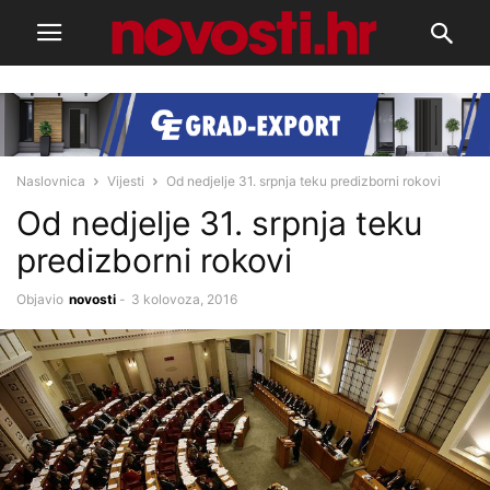
Naslovnica
Vijesti
Od nedjelje 31. srpnja teku predizborni rokovi
Od nedjelje 31. srpnja teku
predizborni rokovi
Objavio
novosti
-
3 kolovoza, 2016