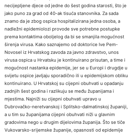
necijepljene djece od jedne do šest godina starosti, što je
jako puno za grad od 40-ak tisuća stanovnika. Za sada
znamo da je zbog ospica hospitalizirana jedna osoba, a
nadležni epidemiolozi provode sve potrebne postupke
prema kontaktima oboljelog da bi se smanjila mogućnost
širenja virusa. Kako saznajemo od doktorice Ive Pem-
Novosel iz Hrvatskog zavoda za javno zdravstvo, unos
virusa ospica u Hrvatsku je kontinuirano prisutan, a time i
mogućnost nastanka epidemije, jer se u Europi i drugdje u
svijetu ospice javljaju sporadično ili u epidemijskom obliku
kontinuirano. U Hrvatskoj su cijepni obuhvati u opadanju
zadnjih šest godina i razlikuju se među županijama i
mjestima. Najniži su cijepni obuhvati upravo u
Dubrovačko-neretvanskoj i Splitsko-dalmatinskoj županiji,
a u tim su županijama cijepni obuhvati niži u glavnim
gradovima nego u drugim dijelovima županija. Što se tiče
Vukovarsko-srijemske županije, opasnosti od epidemije