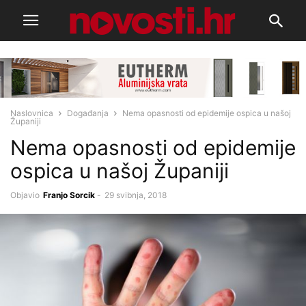
Naslovnica
Događanja
Nema opasnosti od epidemije ospica u našoj
Županiji
Nema opasnosti od epidemije
ospica u našoj Županiji
Objavio
Franjo Sorcik
-
29 svibnja, 2018