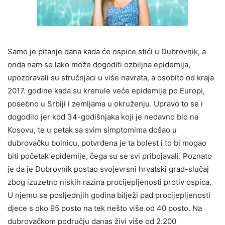
Samo je pitanje dana kada će ospice stići u Dubrovnik, a
onda nam se lako može dogoditi ozbiljna epidemija,
upozoravali su stručnjaci u više navrata, a osobito od kraja
2017. godine kada su krenule veće epidemije po Europi,
posebno u Srbiji i zemljama u okruženju. Upravo to se i
dogodilo jer kod 34-godišnjaka koji je nedavno bio na
Kosovu, te u petak sa svim simptomima došao u
dubrovačku bolnicu, potvrđena je ta bolest i to bi mogao
biti početak epidemije, čega su se svi pribojavali. Poznato
je da je Dubrovnik postao svojevrsni hrvatski grad-slučaj
zbog izuzetno niskih razina procijepljenosti protiv ospica.
U njemu se posljednjih godina bilježi pad procijepljenosti
djece s oko 95 posto na tek nešto više od 40 posto. Na
dubrovačkom području danas živi više od 2.200