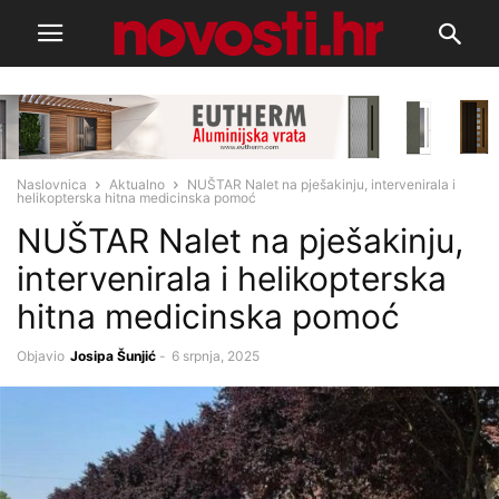
Naslovnica
Aktualno
NUŠTAR Nalet na pješakinju, intervenirala i
helikopterska hitna medicinska pomoć
NUŠTAR Nalet na pješakinju,
intervenirala i helikopterska
hitna medicinska pomoć
Objavio
Josipa Šunjić
-
6 srpnja, 2025