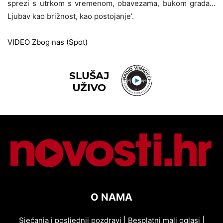
sprezi s utrkom s vremenom, obavezama, bukom grada…
Ljubav kao brižnost, kao postojanje’.
VIDEO Zbog nas (Spot)
O NAMA
Sjećanja i posljednji pozdravi
|
Besplatni mali oglasi
|