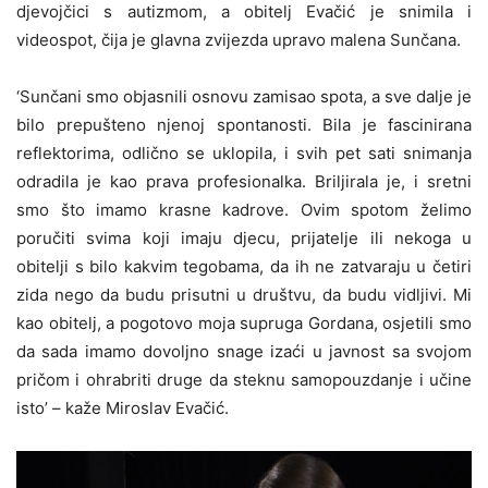
djevojčici s autizmom, a obitelj Evačić je snimila i
videospot, čija je glavna zvijezda upravo malena Sunčana.
‘Sunčani smo objasnili osnovu zamisao spota, a sve dalje je
bilo prepušteno njenoj spontanosti. Bila je fascinirana
reflektorima, odlično se uklopila, i svih pet sati snimanja
odradila je kao prava profesionalka. Briljirala je, i sretni
smo što imamo krasne kadrove. Ovim spotom želimo
poručiti svima koji imaju djecu, prijatelje ili nekoga u
obitelji s bilo kakvim tegobama, da ih ne zatvaraju u četiri
zida nego da budu prisutni u društvu, da budu vidljivi. Mi
kao obitelj, a pogotovo moja supruga Gordana, osjetili smo
da sada imamo dovoljno snage izaći u javnost sa svojom
pričom i ohrabriti druge da steknu samopouzdanje i učine
isto’ – kaže Miroslav Evačić.