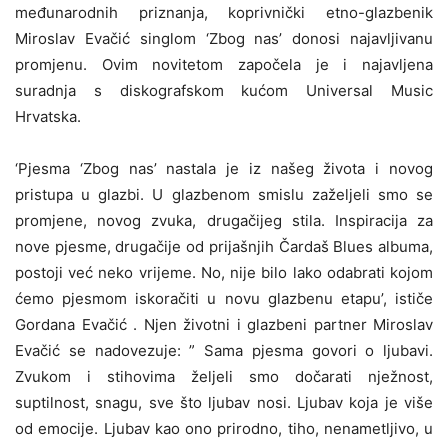
međunarodnih priznanja, koprivnički etno-glazbenik
Miroslav Evačić singlom ‘Zbog nas’ donosi najavljivanu
promjenu. Ovim novitetom započela je i najavljena
suradnja s diskografskom kućom Universal Music
Hrvatska.
‘Pjesma ‘Zbog nas’ nastala je iz našeg života i novog
pristupa u glazbi. U glazbenom smislu zaželjeli smo se
promjene, novog zvuka, drugačijeg stila. Inspiracija za
nove pjesme, drugačije od prijašnjih Čardaš Blues albuma,
postoji već neko vrijeme. No, nije bilo lako odabrati kojom
ćemo pjesmom iskoračiti u novu glazbenu etapu’, ističe
Gordana Evačić . Njen životni i glazbeni partner Miroslav
Evačić se nadovezuje: ” Sama pjesma govori o ljubavi.
Zvukom i stihovima željeli smo dočarati nježnost,
suptilnost, snagu, sve što ljubav nosi. Ljubav koja je više
od emocije. Ljubav kao ono prirodno, tiho, nenametljivo, u