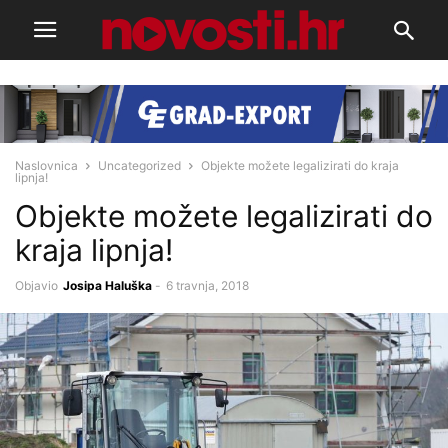
Naslovnica
Uncategorized
Objekte možete legalizirati do kraja
lipnja!
Objekte možete legalizirati do
kraja lipnja!
Objavio
Josipa Haluška
-
6 travnja, 2018