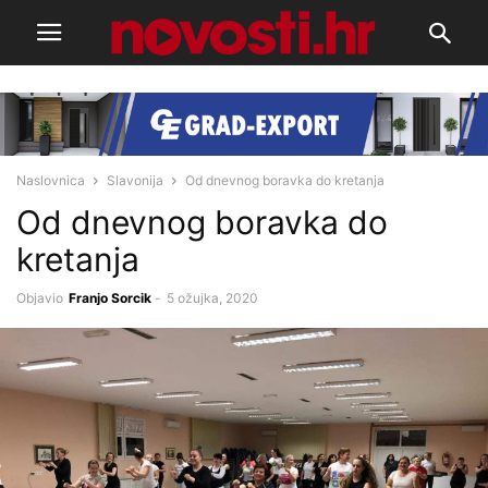
Naslovnica
Slavonija
Od dnevnog boravka do kretanja
Od dnevnog boravka do
kretanja
Objavio
Franjo Sorcik
-
5 ožujka, 2020