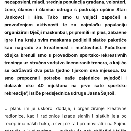
nezaposleni, mladi, srednja populacija građana, volonteri,
žene, članovi i članice udruga s područja općine Stari
Jankovci i šire. Tako smo u veljači započeli s
provođenjem aktivnosti te za najmlađu populaciju
organizirali Dječji maskenbal, pripremili im ples, zabavne
igre i na kraju svim maskama podijelili slatke paketiće
kao nagradu za kreativnost i maštovitost. Početkom
ožujka krenuli smo s provedbom sportsko-rekreativnih
treninga uz stručno vodstvo licenciranih trenera, a koji će
se održavati dva puta tjedno tijekom dva mjeseca. Da
smo prepoznali potrebe naše zajednice svjedoči i
dolazak oko 40 mještana na prve sate sportske
rekreacije”, ističe predsjednica udruge Jasna Šajtoš.
U planu im je uskoro, dodaje, i organiziranje kreativne
radionice, kao i radionice izrade slanih i slatkih jela po
receptima naših baka, a svoj će rad promovirati i na Sajmu