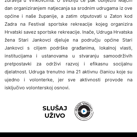
zdravlja u Vinkovcima. U svibnju će pak obilježiti Majčin
dan organiziranjem natjecanja sa srodnim udrugama iz ove
općine i naše županije, a zatim otputovati u Zaton kod
Zadra na Festival sportske rekreacije kojeg organizira
Hrvatski savez sportske rekreacije. Inače, Udruga Hrvatska
žena Stari Jankovci djeluje na području općine Stari
Jankovci s ciljem podrške građanima, lokalnoj vlasti,
institucijama i ustanovama u stvaranju samoodrživih
pretpostavki za održivi razvoj i efikasnu socijalnu
djelatnost. Udruga trenutno ima 21 aktivnu članicu koje su
ujedno i volonterke, jer sve aktivnosti provode na
isključivo volonterskoj osnovi.