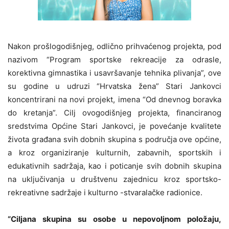
Nakon prošlogodišnjeg, odlično prihvaćenog projekta, pod
nazivom “Program sportske rekreacije za odrasle,
korektivna gimnastika i usavršavanje tehnika plivanja”, ove
su godine u udruzi “Hrvatska žena” Stari Jankovci
koncentrirani na novi projekt, imena “Od dnevnog boravka
do kretanja”. Cilj ovogodišnjeg projekta, financiranog
sredstvima Općine Stari Jankovci, je povećanje kvalitete
života građana svih dobnih skupina s područja ove općine,
a kroz organiziranje kulturnih, zabavnih, sportskih i
edukativnih sadržaja, kao i poticanje svih dobnih skupina
na uključivanja u društvenu zajednicu kroz sportsko-
rekreativne sadržaje i kulturno -stvaralačke radionice.
“Ciljana skupina su osobe u nepovoljnom položaju,