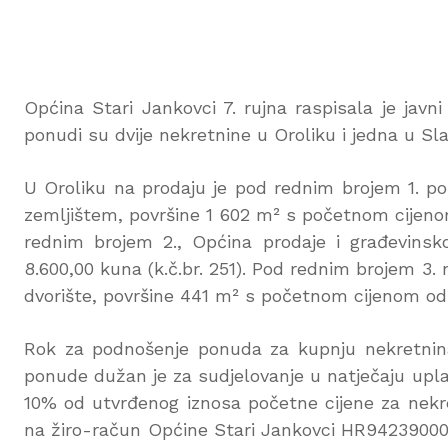
Općina Stari Jankovci 7. rujna raspisala je javn
ponudi su dvije nekretnine u Oroliku i jedna u Sl
U Oroliku na prodaju je pod rednim brojem 1. 
zemljištem, površine 1 602 m² s početnom cijenom
rednim brojem 2., Općina prodaje i građevins
8.600,00 kuna (k.č.br. 251). Pod rednim brojem 3
dvorište, površine 441 m² s početnom cijenom od 1
Rok za podnošenje ponuda za kupnju nekretnina 
ponude dužan je za sudjelovanje u natječaju uplat
10% od utvrđenog iznosa početne cijene za nekr
na žiro-račun Općine Stari Jankovci HR94239000