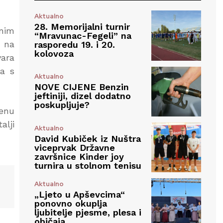
Aktualno
28. Memorijalni turnir
enim
“Mravunac-Fegeli” na
 na
rasporedu 19. i 20.
kolovoza
vara
ca s
Aktualno
NOVE CIJENE Benzin
jeftiniji, dizel dodatno
poskupljuje?
ženu
alji
Aktualno
David Kubiček iz Nuštra
viceprvak Državne
završnice Kinder joy
turnira u stolnom tenisu
Aktualno
„Ljeto u Apševcima“
ponovno okuplja
ljubitelje pjesme, plesa i
običaja