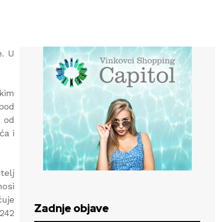
e. U
skim
 pod
m od
ća i
telj
nosi
ćuje
Zadnje objave
7242