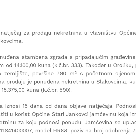
i natječaj za prodaju nekretnina u vlasništvu Općin
akovcima.
ponuđena stambena zgrada s pripadajućim građevin
 od 14.100,00 kuna (k.č.br. 333). Također u Oroliku,
ko zemljište, površine 790 m² s početnom cijeno
. na prodaju je ponuđena nekretnina u Slakovcima, ku
5.375,00 kuna (k.č.br. 590).
iznosi 15 dana od dana objave natječaja. Podnosi
iti u korist Općine Stari Jankovci jamčevinu koja iz
etninu za koju podnosi ponudu. Jamčevina se upla
11841400007, model HR68, poziv na broj odobrenja 