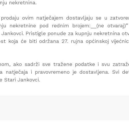
nju nekretnina.
prodaju ovim natječajem dostavljaju se u zatvor
u nekretnine pod rednim brojem:__(ne otvaraj)”
 Jankovci. Pristigle ponude za kupnju nekretnina ot
ost koja će biti održana 27. rujna općinskoj vijećni
nom, ako sadrži sve tražene podatke i svu zatra
 natječaja i pravovremeno je dostavljena. Svi det
e Stari Jankovci.