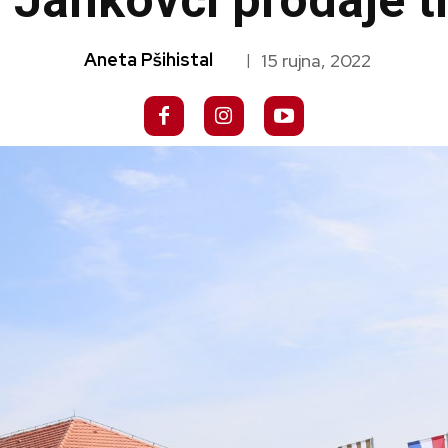
 Jankovci prodaje t
Aneta Pšihistal
15 rujna, 2022
|