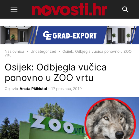
Naslovnica
Uncategorized
Osijek: Odbjegla vučica ponovno u ZOO
vrtu
Osijek: Odbjegla vučica
ponovno u ZOO vrtu
Objavio
Aneta Pšihistal
-
17 prosinca, 2019