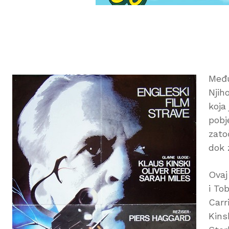
Među
Njih
koja
pobj
zato
dok 
Ovaj
i To
Carr
Kins