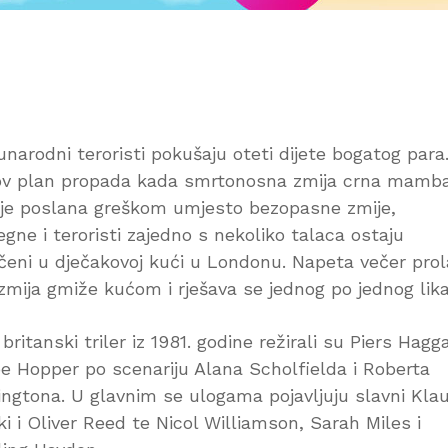
narodni teroristi pokušaju oteti dijete bogatog para
ov plan propada kada smrtonosna zmija crna mamba
 je poslana greškom umjesto bezopasne zmije,
egne i teroristi zajedno s nekoliko talaca ostaju
čeni u dječakovoj kući u Londonu. Napeta večer prol
zmija gmiže kućom i rješava se jednog po jednog lika
 britanski triler iz 1981. godine režirali su Piers Hagg
be Hopper po scenariju Alana Scholfielda i Roberta
ingtona. U glavnim se ulogama pojavljuju slavni Kla
ki i Oliver Reed te Nicol Williamson, Sarah Miles i