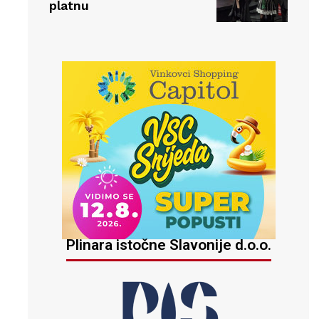
platnu
Plinara istočne Slavonije d.o.o.