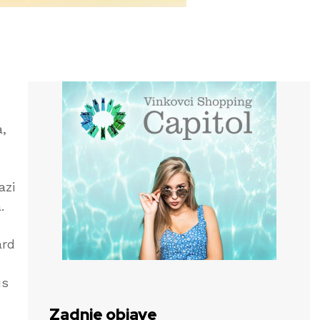
.
,
azi
.
ard
us
Zadnje objave