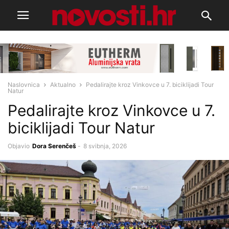
Naslovnica
Aktualno
Pedalirajte kroz Vinkovce u 7. biciklijadi Tour
Natur
Pedalirajte kroz Vinkovce u 7.
biciklijadi Tour Natur
Objavio
Dora Serenčeš
-
8 svibnja, 2026