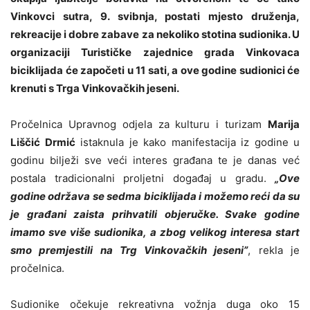
Vinkovci sutra, 9. svibnja, postati mjesto druženja,
rekreacije i dobre zabave za nekoliko stotina sudionika. U
organizaciji Turističke zajednice grada Vinkovaca
biciklijada će započeti u 11 sati, a ove godine sudionici će
krenuti s Trga Vinkovačkih jeseni.
Pročelnica Upravnog odjela za kulturu i turizam
Marija
Liščić Drmić
istaknula je kako manifestacija iz godine u
godinu bilježi sve veći interes građana te je danas već
postala tradicionalni proljetni događaj u gradu.
„Ove
godine održava se sedma biciklijada i možemo reći da su
je građani zaista prihvatili objeručke. Svake godine
imamo sve više sudionika, a zbog velikog interesa start
smo premjestili na Trg Vinkovačkih jeseni”
, rekla je
pročelnica.
Sudionike očekuje rekreativna vožnja duga oko 15