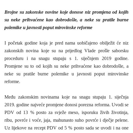
Brojne su zakonske novine koje donose niz promjena od kojih
su neke prihvaćene kao dobrodošle, a neke su pratile burne
polemike u javnosti poput mirovinske reforme
I početak godine koja je pred nama uobičajeno obilježit će niz
zakonskih novina koje su na prijedlog Vlade prošle saborsku
proceduru i na snagu stupaju s 1. siječnjem 2019 godine.
Promjene su to od kojih su neke prihvaćene kao dobrodošle, a
neke su pratile burne polemike u javnosti poput mirovinske
reforme.
Među zakonskim novinama koje na snagu stupaju 1. siječnja
2019. godine najveće promjene donosi porezna reforma. Uvodi se
PDV od 13 % posto za svježe meso, isporuku živih životinja,
ribu, povrće i voće, jaja, mahunasto suho povrće i dječje pelene.
Uz lijekove na recept PDV od 5 % posto sada se uvodi i na one