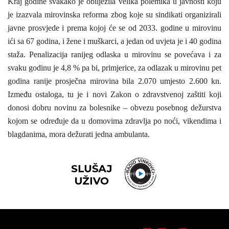
Kraj godine svakako je obilježila velika polemika u javnosti koju
je izazvala mirovinska reforma zbog koje su sindikati organizirali
javne prosvjede i prema kojoj će se od 2033. godine u mirovinu
ići sa 67 godina, i žene i muškarci, a jedan od uvjeta je i 40 godina
staža. Penalizacija ranijeg odlaska u mirovinu se povećava i za
svaku godinu je 4,8 % pa bi, primjerice, za odlazak u mirovinu pet
godina ranije prosječna mirovina bila 2.070 umjesto 2.600 kn.
Između ostaloga, tu je i novi
Zakon o zdravstvenoj zaštiti koji
donosi dobru novinu za bolesnike – obvezu posebnog dežurstva
kojom se određuje da u domovima zdravlja po noći, vikendima i
blagdanima, mora dežurati jedna ambulanta.