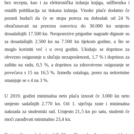
bez recepta, kao i za elektronička izdanja knjiga, udžbenika i
ostalih publikacija uz tiskana izdanja. Visoke plaće dodatno će
porasti budući da će se stopa poreza na dohodak od 24 %
obračunavati na poreznu osnovicu do 30.000 kn umjesto
dosadašnjih 17.500 kn. Neoporezive prigodne nagrade dignute su
sa dosadašnjih 2.500 kn na 7.500 kn tijekom godine, a što se
moglo koristiti već i u ovoj godini. Ukidaju se doprinos za
obvezno osiguranje u slučaju nezaposlenosti, 1,7 % i doprinos za
zaštitu na radu, 0,5 %, a doprinos za zdravstveno osiguranje se
povećava s 15 na 16,5 %. Između ostaloga, porez na nekretnine
smanjuje se s 4 na 3 %.
U 2019. godini minimalna neto plaća iznosit će 3.000 kn neto
umjesto sadašnjih 2.770 kn. Od 1. siječnja raste i minimalna
naknada za studentski rad. Umjesto 21,5 kn po satu, studenti će
moći zarađivati minimalno 23,4 kn.