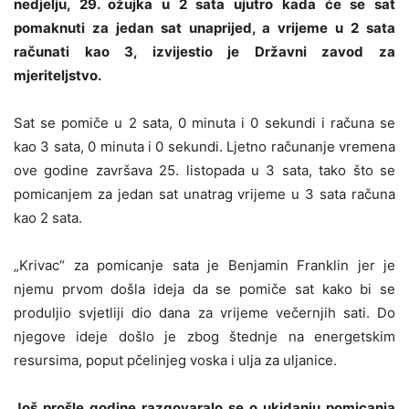
nedjelju, 29. ožujka u 2 sata ujutro kada će se sat
pomaknuti za jedan sat unaprijed, a vrijeme u 2 sata
računati kao 3, izvijestio je Državni zavod za
mjeriteljstvo.
Sat se pomiče u 2 sata, 0 minuta i 0 sekundi i računa se
kao 3 sata, 0 minuta i 0 sekundi. Ljetno računanje vremena
ove godine završava 25. listopada u 3 sata, tako što se
pomicanjem za jedan sat unatrag vrijeme u 3 sata računa
kao 2 sata.
„Krivac“ za pomicanje sata je Benjamin Franklin jer je
njemu prvom došla ideja da se pomiče sat kako bi se
produljio svjetliji dio dana za vrijeme večernjih sati. Do
njegove ideje došlo je zbog štednje na energetskim
resursima, poput pčelinjeg voska i ulja za uljanice.
Još prošle godine razgovaralo se o ukidanju pomicanja