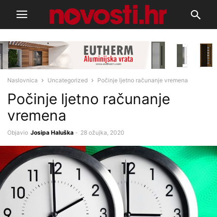
Naslovnica
Uncategorized
Počinje ljetno računanje vremena
Počinje ljetno računanje
vremena
Objavio
Josipa Haluška
-
28 ožujka, 2020