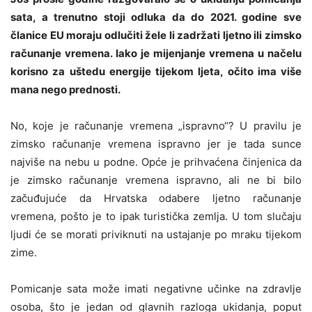
sata, a trenutno stoji odluka da do 2021. godine sve
članice EU moraju odlučiti žele li zadržati ljetno ili zimsko
računanje vremena. Iako je mijenjanje vremena u načelu
korisno za uštedu energije tijekom ljeta, očito ima više
mana nego prednosti.
No, koje je računanje vremena „ispravno“? U pravilu je
zimsko računanje vremena ispravno jer je tada sunce
najviše na nebu u podne. Opće je prihvaćena činjenica da
je zimsko računanje vremena ispravno, ali ne bi bilo
začuđujuće da Hrvatska odabere ljetno računanje
vremena, pošto je to ipak turistička zemlja. U tom slučaju
ljudi će se morati priviknuti na ustajanje po mraku tijekom
zime.
Pomicanje sata može imati negativne učinke na zdravlje
osoba, što je jedan od glavnih razloga ukidanja, poput