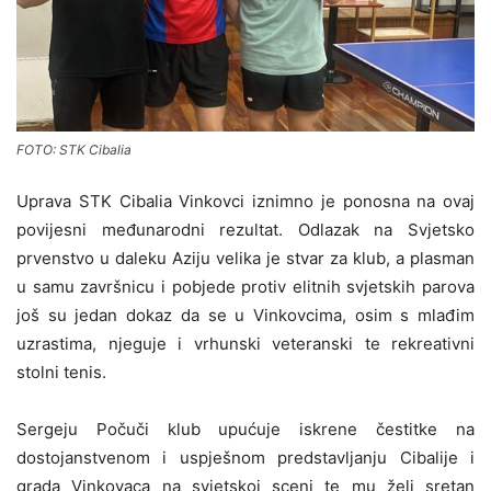
FOTO: STK Cibalia
Uprava STK Cibalia Vinkovci iznimno je ponosna na ovaj
povijesni međunarodni rezultat. Odlazak na Svjetsko
prvenstvo u daleku Aziju velika je stvar za klub, a plasman
u samu završnicu i pobjede protiv elitnih svjetskih parova
još su jedan dokaz da se u Vinkovcima, osim s mlađim
uzrastima, njeguje i vrhunski veteranski te rekreativni
stolni tenis.
Sergeju Počuči klub upućuje iskrene čestitke na
dostojanstvenom i uspješnom predstavljanju Cibalije i
grada Vinkovaca na svjetskoj sceni te mu želi sretan