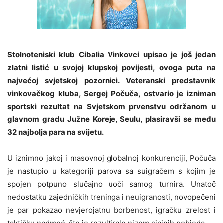
Stolnoteniski klub Cibalia Vinkovci upisao je još jedan
zlatni listić u svojoj klupskoj povijesti, ovoga puta na
najvećoj svjetskoj pozornici. Veteranski predstavnik
vinkovačkog kluba, Sergej Počuča, ostvario je izniman
sportski rezultat na Svjetskom prvenstvu održanom u
glavnom gradu Južne Koreje, Seulu, plasiravši se među
32 najbolja para na svijetu.
U iznimno jakoj i masovnoj globalnoj konkurenciji, Počuča
je nastupio u kategoriji parova sa suigračem s kojim je
spojen potpuno slučajno uoči samog turnira. Unatoč
nedostatku zajedničkih treninga i neuigranosti, novopečeni
je par pokazao nevjerojatnu borbenost, igračku zrelost i
taktičku nadmoć, što je rezultiralo nizom sjajnih pobjeda.