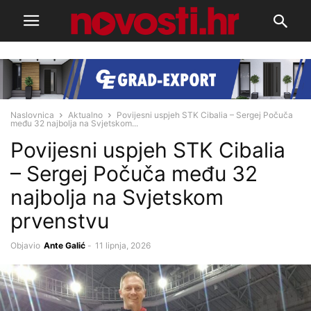
Naslovnica
Aktualno
Povijesni uspjeh STK Cibalia – Sergej Počuča
među 32 najbolja na Svjetskom...
Povijesni uspjeh STK Cibalia
– Sergej Počuča među 32
najbolja na Svjetskom
prvenstvu
Objavio
Ante Galić
-
11 lipnja, 2026