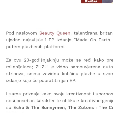
Pod naslovom
Beauty Queen
, talentirana brit
ujedno najavljuje i EP izdanje “Made On Earth
putem glazbenih platformi.
Za ovu 23-godišnjakinju može se reći kako preds
milenijalaca; ZUZU je vidno samouvjerena autori
stripova, snima zavidnu količinu glazbe u svom
izdanje koje će popratiti njen EP.
I sama priznaje kako svoju kreativnost i uporno
nosi poseban karakter te oblikuje kreativne genij
su
Echo & The Bunnymen
,
The Zutons
i
The Co