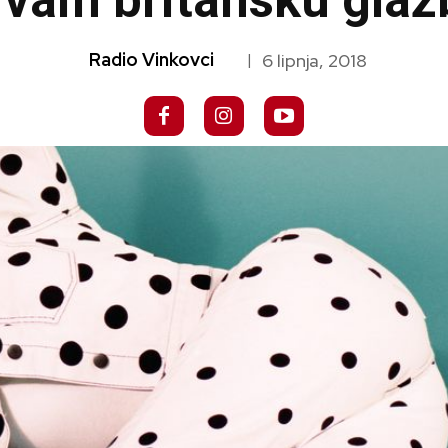
 vam britansku glaz
Radio Vinkovci
6 lipnja, 2018
|