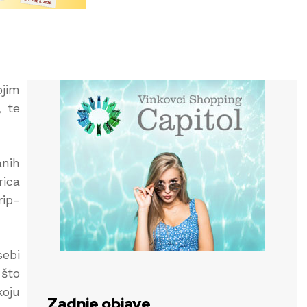
ojim
, te
anih
rica
rip-
sebi
 što
koju
Zadnje objave