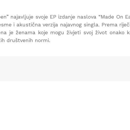
” najavljuje svoje EP izdanje naslova “Made On E
sme i akustična verzija najavnog singla. Prema rije
a je ženama koje mogu živjeti svoj život onako 
ih društvenih normi.