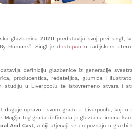
anska glazbenica
ZUZU
predstavlja svoj prvi singl, k
 By Humans”. Singl je
dostupan
u radijskom eteru
tavlja definiciju glazbenice iz generacije svestr
ca, producentica, redateljica, glumica i ilustrato
 studiju u Liverpoolu te istovremeno stvara i st
st duguje upravo i svom gradu – Liverpoolu, koji u 
e. Magija tog grada definirala je glazbena imena kao
ral And Cast
, a čiji utjecaji se prepoznaju u glazbi 