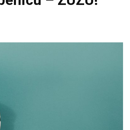
benicu – ZUZU!