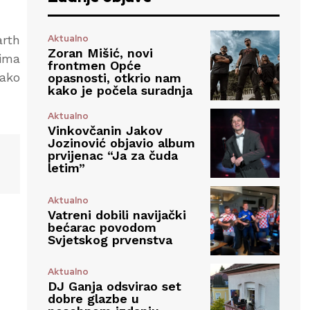
Aktualno
arth
Zoran Mišić, novi
čima
frontmen Opće
kako
opasnosti, otkrio nam
kako je počela suradnja
Aktualno
Vinkovčanin Jakov
Jozinović objavio album
prvijenac “Ja za čuda
letim”
Aktualno
Vatreni dobili navijački
bećarac povodom
Svjetskog prvenstva
Aktualno
DJ Ganja odsvirao set
dobre glazbe u