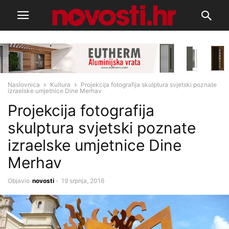
Naslovnica
Kultura
Projekcija fotografija skulptura svjetski poznate
izraelske umjetnice Dine Merhav
Projekcija fotografija
skulptura svjetski poznate
izraelske umjetnice Dine
Merhav
Objavio
novosti
-
19 srpnja, 2016