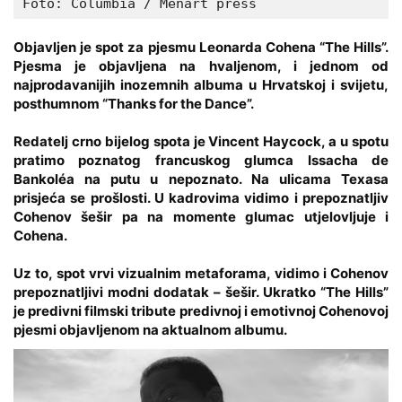
Foto: Columbia / Menart press
Objavljen je spot za pjesmu Leonarda Cohena “The Hills”.
Pjesma je objavljena na hvaljenom, i jednom od
najprodavanijih inozemnih albuma u Hrvatskoj i svijetu,
posthumnom “Thanks for the Dance”.
Redatelj crno bijelog spota je Vincent Haycock, a u spotu
pratimo poznatog francuskog glumca Issacha de
Bankoléa na putu u nepoznato. Na ulicama Texasa
prisjeća se prošlosti. U kadrovima vidimo i prepoznatljiv
Cohenov šešir pa na momente glumac utjelovljuje i
Cohena.
Uz to, spot vrvi vizualnim metaforama, vidimo i Cohenov
prepoznatljivi modni dodatak – šešir. Ukratko “The Hills”
je predivni filmski tribute predivnoj i emotivnoj Cohenovoj
pjesmi objavljenom na aktualnom albumu.