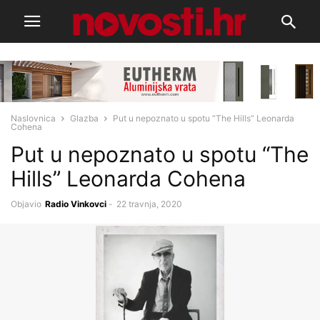
Naslovnica
Glazba
Put u nepoznato u spotu “The Hills” Leonarda
Cohena
Put u nepoznato u spotu “The
Hills” Leonarda Cohena
Objavio
Radio Vinkovci
-
22 travnja, 2020