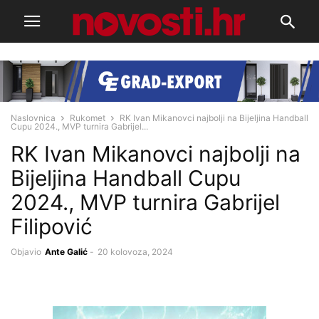
Naslovnica
Rukomet
RK Ivan Mikanovci najbolji na Bijeljina Handball
Cupu 2024., MVP turnira Gabrijel...
RK Ivan Mikanovci najbolji na
Bijeljina Handball Cupu
2024., MVP turnira Gabrijel
Filipović
Objavio
Ante Galić
-
20 kolovoza, 2024