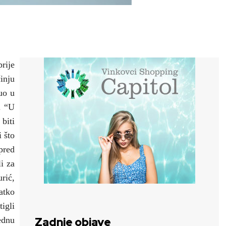
rije
inju
uo u
. “U
biti
 što
pred
i za
urić,
atko
igli
ednu
Zadnje objave