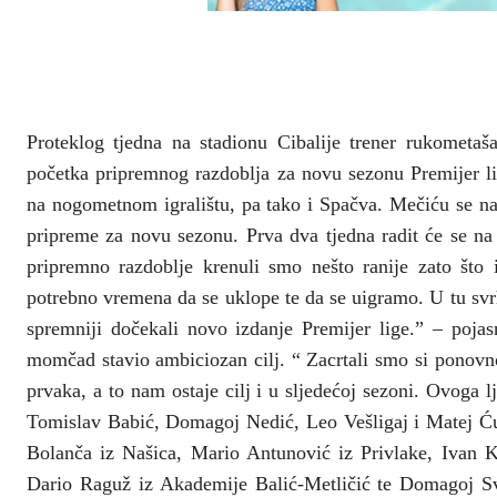
Proteklog tjedna na stadionu Cibalije trener rukometaš
početka pripremnog razdoblja za novu sezonu Premijer li
na nogometnom igralištu, pa tako i Spačva. Mečiću se na
pripreme za novu sezonu. Prva dva tjedna radit će se na
pripremno razdoblje krenuli smo nešto ranije zato š
potrebno vremena da se uklope te da se uigramo. U tu svr
spremniji dočekali novo izdanje Premijer lige.” – pojas
momčad stavio ambiciozan cilj. “ Zacrtali smo si ponovn
prvaka, a to nam ostaje cilj i u sljedećoj sezoni. Ovoga l
Tomislav Babić, Domagoj Nedić, Leo Vešligaj i Matej Ću
Bolanča iz Našica, Mario Antunović iz Privlake, Ivan K
Dario Raguž iz Akademije Balić-Metličić te Domagoj Sv