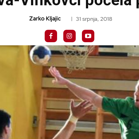
va-Vinkovci počela 
Zarko Kljajic
31 srpnja, 2018
|