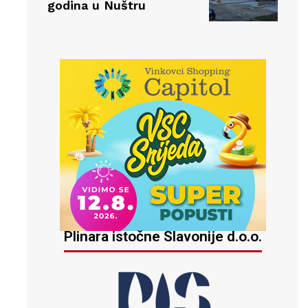
godina u Nuštru
Plinara istočne Slavonije d.o.o.