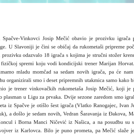
a Spačve-Vinkovci Josip Mečić obavio je prozivku igrača p
ge. U Slavoniji je čini se običaj da rukometaši pripreme poč
 prozivku odazvalo 18 igrača s kojima je stručni stožer kren
 fizičkoj spremi koju vodi kondicijski trener Marijan Horvat
to imamo mladu momčad sa sedam novih igrača, pa će nam 
hu organizirali smo i deset pripremnih utakmica samo kako bi
nio je trener vinkovačkih rukometaša Josip Mečić, koji je 
o plasman u Ligu za prvaka. Dvije sezone zaredom smo igral
jeta iz Spačve je otišlo šest igrača (Vlatko Ranogajec, Ivan J
k), a došlo je sedam novih, Vedran Šaravanja iz Đakova, M
oncul i Borna Manci Ničević iz Našica, a na posudbu su st
ojver iz Karlovca. Bilo je puno prometa, pa Mečić slaže j