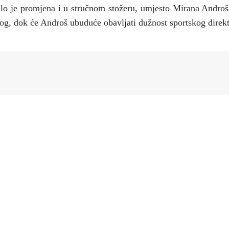
o je promjena i u stručnom stožeru, umjesto Mirana Androš
kog, dok će Androš ubuduće obavljati dužnost sportskog direkt