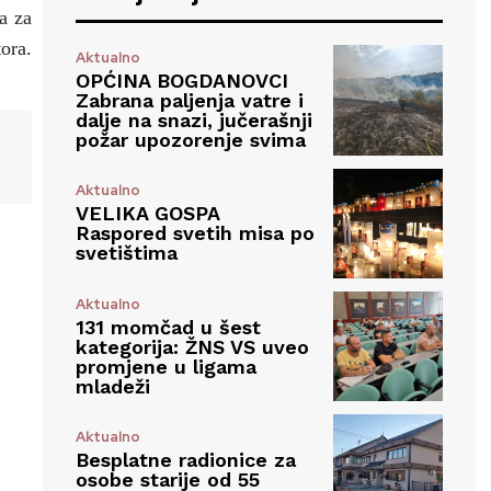
a za
ora.
Aktualno
OPĆINA BOGDANOVCI
Zabrana paljenja vatre i
dalje na snazi, jučerašnji
požar upozorenje svima
Aktualno
VELIKA GOSPA
Raspored svetih misa po
svetištima
Aktualno
131 momčad u šest
kategorija: ŽNS VS uveo
promjene u ligama
mladeži
Aktualno
Besplatne radionice za
osobe starije od 55