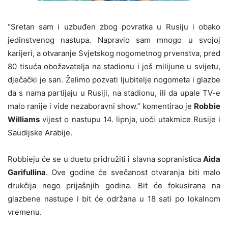
“Sretan sam i uzbuđen zbog povratka u Rusiju i obako
jedinstvenog nastupa. Napravio sam mnogo u svojoj
karijeri, a otvaranje Svjetskog nogometnog prvenstva, pred
80 tisuća obožavatelja na stadionu i još milijune u svijetu,
dječački je san. Želimo pozvati ljubitelje nogometa i glazbe
da s nama partijaju u Rusiji, na stadionu, ili da upale TV-e
malo ranije i vide nezaboravni show.” komentirao je
Robbie
Williams
vijest o nastupu 14. lipnja, uoči utakmice Rusije i
Saudijske Arabije.
Robbieju će se u duetu pridružiti i slavna sopranistica
Aida
Garifullina
. Ove godine će svečanost otvaranja biti malo
drukčija nego prijašnjih godina. Bit će fokusirana na
glazbene nastupe i bit će održana u 18 sati po lokalnom
vremenu.