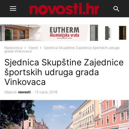
Naslovnica
Vijesti
Sjednica Skupštine Zajednice športskih udruga
grada Vinkovaca
Sjednica Skupštine Zajednice
športskih udruga grada
Vinkovaca
Objavio
novosti
-
13 rujna, 2016