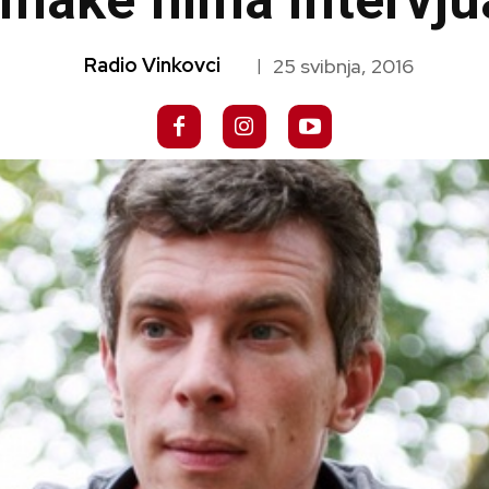
make filma Intervj
Radio Vinkovci
25 svibnja, 2016
|