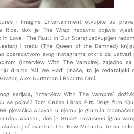
tures i Imagine Entertainment otkupile su prav
nne Rice, dok je The Wrap nedavno objavio vijes
ck In Love i The Fault In Our Stars) zaokupljen rado
Lestat) i treću (The Queen of the Damned) knjig
no posredstvom svog Instagrama otkrio da ustvari 
pirom (Interview With The Vampire), zajedno sa 
iju drame ‘All We Had’ (inače, to je redateljski 
 Grazer, Alex Kurtzman i Roberto Orci.
og serijala, ‘Interview With The Vampire’, doživi
u se pojavili Tom Cruise i Brad Pitt. Drugi film ‘Q
&B pjevačica Allayah u njemu je glumila rodonačel
ilosrdnu Akashu, dok je Stuart Townsend igrao vam
 akcionoj sf avanturi The New Mutants, te na neko