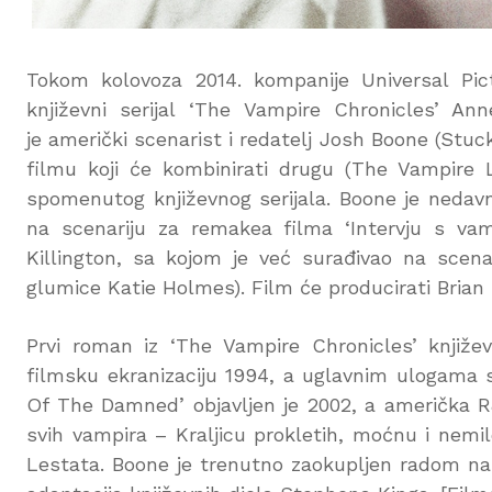
Tokom kolovoza 2014. kompanije Universal Pic
književni serijal ‘The Vampire Chronicles’ A
je američki scenarist i redatelj Josh Boone (Stu
filmu koji će kombinirati drugu (The Vampire 
spomenutog književnog serijala. Boone je nedav
na scenariju za remakea filma ‘Intervju s vam
Killington, sa kojom je već surađivao na scenar
glumice Katie Holmes). Film će producirati Brian
Prvi roman iz ‘The Vampire Chronicles’ književn
filmsku ekranizaciju 1994, a uglavnim ulogama s
Of The Damned’ objavljen je 2002, a američka R
svih vampira – Kraljicu prokletih, moćnu i nem
Lestata. Boone je trenutno zaokupljen radom na