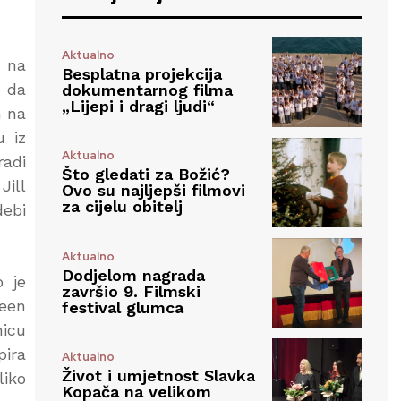
Aktualno
a na
Besplatna projekcija
t da
dokumentarnog filma
„Lijepi i dragi ljudi“
m na
u iz
Aktualno
radi
Što gledati za Božić?
Jill
Ovo su najljepši filmovi
za cijelu obitelj
debi
Aktualno
Dodjelom nagrada
o je
završio 9. Filmski
ueen
festival glumca
nicu
pira
Aktualno
Život i umjetnost Slavka
liko
Kopača na velikom