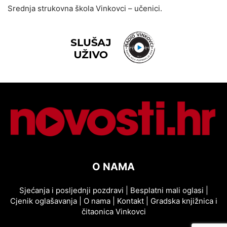
Srednja strukovna škola Vinkovci – učenici.
O NAMA
Sjećanja i posljednji pozdravi
|
Besplatni mali oglasi
|
Cjenik oglašavanja
|
O nama
|
Kontakt
|
Gradska knjižnica i
čitaonica Vinkovci