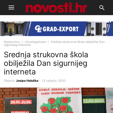
Naslovnica
Uncategorized
Srednja strukovna škola obilježila Dan
sigurnijeg interneta
Srednja strukovna škola
obilježila Dan sigurnijeg
interneta
Objavio
Josipa Haluška
-
13 veljače, 2020