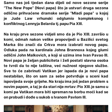
Samo nas još tjedan dana dijeli od nove sezone serije
“The New Pope” (Novi papa) što je ustvari druga sezona
odlično prihvaćene dramske serije “Mladi papa” u kojoj
je Jude Law vrhunski odglumio kompleksnog i
konfliktnog Lennyja Belarda tj. papu Pia XIII.
Na kraju prve sezone vidjeli smo da je Pio XIII. završio u
komi, odmah nakon velike propovijedi u Bazilici svetog
Marka što znači da Crkva mora izabrati novog papu.
Odluka pada na kardinala Johna Brannoxa kojeg glumi
odlični John Malkovich, a koji si uzima ime Ivan Pavao III.
Novi papa je željan publiciteta i želi postati slavna osoba
te tvrdi da to nije taština, već nužnost njegove službe.
Sve to će zabrinuti Vatikan jer ispada da je novi papa
nestabilan, što on sam za sebe potvrđuje u sceni kad
ispovijeda svoje grijehe. Na kraju ima još jedan problem s
novim papom, a taj je da stari nije mrtav: Pio XIII. je samo u
komi pa Vatikan mora biti spreman na borbu moći kad se
on probudi i dođe u sukob s Ivanom Pavlom III.