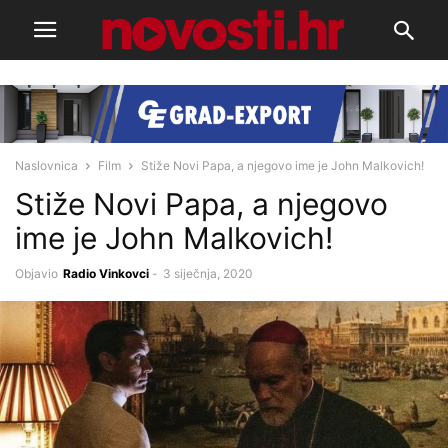
Naslovnica
Film
Stiže Novi Papa, a njegovo ime je John Malkovich!
Stiže Novi Papa, a njegovo
ime je John Malkovich!
Objavio
Radio Vinkovci
-
3 siječnja, 2020