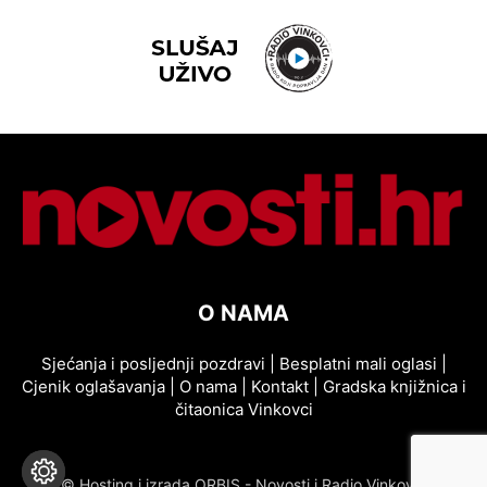
O NAMA
Sjećanja i posljednji pozdravi
|
Besplatni mali oglasi
|
Cjenik oglašavanja
|
O nama
|
Kontakt
|
Gradska knjižnica i
čitaonica Vinkovci
© Hosting i izrada ORBIS - Novosti i Radio Vinkovci