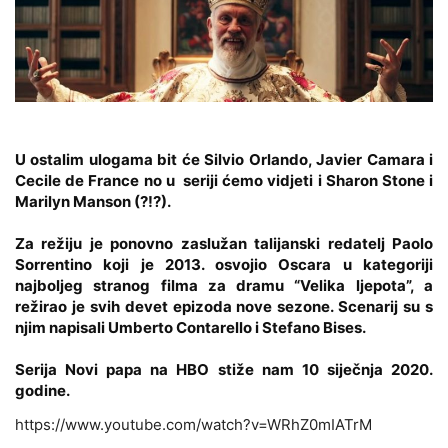
U ostalim ulogama bit će Silvio Orlando, Javier Camara i
Cecile de France no u seriji ćemo vidjeti i Sharon Stone i
Marilyn Manson (?!?).
Za režiju je ponovno zaslužan talijanski redatelj Paolo
Sorrentino koji je 2013. osvojio Oscara u kategoriji
najboljeg stranog filma za dramu “Velika ljepota”, a
režirao je svih devet epizoda nove sezone. Scenarij su s
njim napisali Umberto Contarello i Stefano Bises.
Serija Novi papa na HBO stiže nam 10 siječnja 2020.
godine.
https://www.youtube.com/watch?v=WRhZ0mIATrM