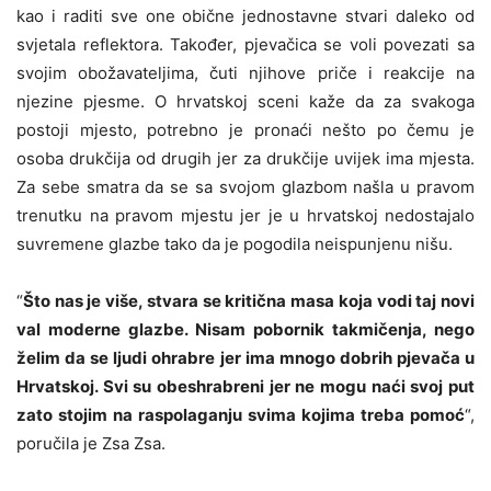
kao i raditi sve one obične jednostavne stvari daleko od
svjetala reflektora. Također, pjevačica se voli povezati sa
svojim obožavateljima, čuti njihove priče i reakcije na
njezine pjesme. O hrvatskoj sceni kaže da za svakoga
postoji mjesto, potrebno je pronaći nešto po čemu je
osoba drukčija od drugih jer za drukčije uvijek ima mjesta.
Za sebe smatra da se sa svojom glazbom našla u pravom
trenutku na pravom mjestu jer je u hrvatskoj nedostajalo
suvremene glazbe tako da je pogodila neispunjenu nišu.
“
Što nas je više, stvara se kritična masa koja vodi taj novi
val moderne glazbe. Nisam pobornik takmičenja, nego
želim da se ljudi ohrabre jer ima mnogo dobrih pjevača u
Hrvatskoj. Svi su obeshrabreni jer ne mogu naći svoj put
zato stojim na raspolaganju svima kojima treba pomoć
“,
poručila je Zsa Zsa.