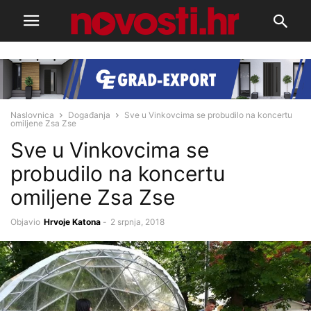
Naslovnica
Događanja
Sve u Vinkovcima se probudilo na koncertu
omiljene Zsa Zse
Sve u Vinkovcima se
probudilo na koncertu
omiljene Zsa Zse
Objavio
Hrvoje Katona
-
2 srpnja, 2018