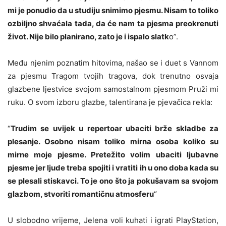
mi je ponudio da u studiju snimimo pjesmu. Nisam to toliko
ozbiljno shvaćala tada, da će nam ta pjesma preokrenuti
život. Nije bilo planirano, zato je i ispalo slatk
o”.
Među njenim poznatim hitovima, našao se i duet s Vannom
za pjesmu Tragom tvojih tragova, dok trenutno osvaja
glazbene ljestvice svojom samostalnom pjesmom Pruži mi
ruku. O svom izboru glazbe, talentirana je pjevačica rekla:
“
Trudim se uvijek u repertoar ubaciti brže skladbe za
plesanje. Osobno nisam toliko mirna osoba koliko su
mirne moje pjesme. Pretežito volim ubaciti ljubavne
pjesme jer ljude treba spojiti i vratiti ih u ono doba kada su
se plesali stiskavci. To je ono što ja pokušavam sa svojom
glazbom, stvoriti romantičnu atmosferu
“
U slobodno vrijeme, Jelena voli kuhati i igrati PlayStation,