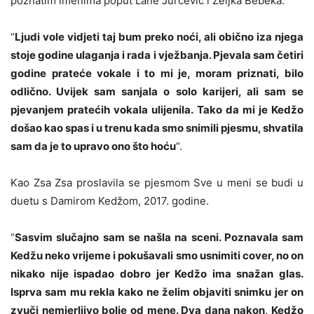
poznatim imenima poput Lane Jurčević i Željka Bebeka.
“
Ljudi vole vidjeti taj bum preko noći, ali obično iza njega
stoje godine ulaganja i rada i vježbanja. Pjevala sam četiri
godine prateće vokale i to mi je, moram priznati, bilo
odlično. Uvijek sam sanjala o solo karijeri, ali sam se
pjevanjem pratećih vokala ulijenila. Tako da mi je Kedžo
došao kao spas i u trenu kada smo snimili pjesmu, shvatila
sam da je to upravo ono što hoću
“.
Kao Zsa Zsa proslavila se pjesmom Sve u meni se budi u
duetu s Damirom Kedžom, 2017. godine.
“
Sasvim slučajno sam se našla na sceni. Poznavala sam
Kedžu neko vrijeme i pokušavali smo usnimiti cover, no on
nikako nije ispadao dobro jer Kedžo ima snažan glas.
Isprva sam mu rekla kako ne želim objaviti snimku jer on
zvuči nemjerljivo bolje od mene. Dva dana nakon, Kedžo