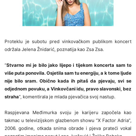
Proteklu je subotu pred vinkovačkom publikom koncert
održala Jelena Žnidarić, poznatija kao Zsa Zsa.
“
Stvarno mi je bilo jako lijepo i tijekom koncerta sam to
više puta ponovila. Osjetila sam tu energiju, a k tome ljude
nije bilo sram. Obično kada ih pitaš da pjevaju, svi se
odjednom povuku, a Vinkovčani idu, pravo slavonski, bez
straha
“, komentirala je mlada pjevačica svoj nastup.
Raspjevana Međimurka svoju je karijeru započela kao
takmac u televizijskom glazbenom showu “X Factor Adria”,
2006. godine, otkada snima obrade i pjeva prateći vokal