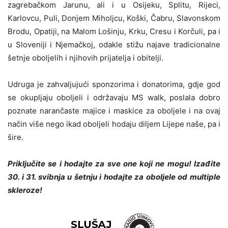
zagrebačkom Jarunu, ali i u Osijeku, Splitu, Rijeci,
Karlovcu, Puli, Donjem Miholjcu, Koški, Čabru, Slavonskom
Brodu, Opatiji, na Malom Lošinju, Krku, Cresu i Korčuli, pa i
u Sloveniji i Njemačkoj, odakle stižu najave tradicionalne
šetnje oboljelih i njihovih prijatelja i obitelji.
Udruga je zahvaljujući sponzorima i donatorima, gdje god
se okupljaju oboljeli i održavaju MS walk, poslala dobro
poznate narančaste majice i maskice za oboljele i na ovaj
način više nego ikad oboljeli hodaju diljem Lijepe naše, pa i
šire.
Priključite se i hodajte za sve one koji ne mogu! Izađite
30. i 31. svibnja u šetnju i hodajte za oboljele od multiple
skleroze!