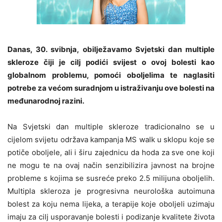
Danas, 30. svibnja, obilježavamo Svjetski dan multiple
skleroze čiji je cilj podići svijest o ovoj bolesti kao
globalnom problemu, pomoći oboljelima te naglasiti
potrebe za većom suradnjom u istraživanju ove bolesti na
međunarodnoj razini.
Na Svjetski dan multiple skleroze tradicionalno se u
cijelom svijetu održava kampanja MS walk u sklopu koje se
potiče oboljele, ali i širu zajednicu da hoda za sve one koji
ne mogu te na ovaj način senzibilizira javnost na brojne
probleme s kojima se susreće preko 2.5 milijuna oboljelih.
Multipla skleroza je progresivna neurološka autoimuna
bolest za koju nema lijeka, a terapije koje oboljeli uzimaju
imaju za cilj usporavanje bolesti i podizanje kvalitete života