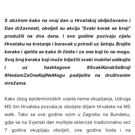
S obzirom kako na ovaj dan u Hrvatskoj obilježavamo i
Dan državnosti, oboljeli su akciju “Svaki korak se broji”
produžili na dva dana. I ove godine pozivaju cijelu
Hrvatsku na kretanje i boravak u prirodi uz šetnju. Brojite
korake i sjetite se kako ih činite i za one koji to ne mogu.
Svoj broj koraka koji može bilježiti svaki mobitel uslikajte
i uz hashtagove #SvakiKorakSeBroji
#HodamZaOneKojiNeMogu podijelite na društvenim
mrežama.
Kako zbog epidemioloških uvjeta nema okupljanja, Udruga
MS tim Hrvatska pozvala je oboljele diljem Hrvatske na MS
walk. Tako se ove godine osim u Zagrebu na Bundeku,
gdje se na Svjetski dan multiple skleroze tradicionalno već
7 godina okupljaju oboljeli, ove godine hoda i na