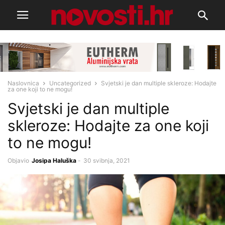
Naslovnica
Uncategorized
Svjetski je dan multiple skleroze: Hodajte
za one koji to ne mogu!
Svjetski je dan multiple
skleroze: Hodajte za one koji
to ne mogu!
Objavio
Josipa Haluška
-
30 svibnja, 2021