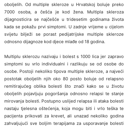
oboljelih. Od multiple skleroze u Hrvatskoj boluje preko
7000 osoba, a češća je kod žena. Multipla skleroza
dijagnosticira se najčešće u tridesetim godinama života
kada se pokažu prvi simptomi. U zadnje vrijeme u cijelom
svijetu bilježi se porast pedijatrijske multiple skleroze
odnosno dijagnoze kod djece mlađe od 18 godina.
Multiplu sklerozu nazivaju i bolest s 1000 lica jer zapravo
simptomi su vrlo individualni i razlikuju se od osobe do
osobe. Postoji nekoliko tipova multiple skleroze, a najveći
postotak oboljelih njih oko 80 posto boluje od relapsno
remitirajućeg oblika bolesti što znači kako se u životu
oboljelih pojavljuju pogoršanja odnosno relapsi te stanje
mirovanja bolesti. Postupno uslijed relapsa ili ataka bolesti
nastaju tjelesna oštećenja, koja mogu biti i vrlo teška te
pacijenta prikovati za krevet, ali unazad nekoliko godina
zahvaljujući sve boljim terapijama za usporavanje bolesti