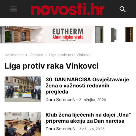
Naslovnica
Oznake
Liga protiv raka Vinkovci
Liga protiv raka Vinkovci
30. DAN NARCISA Osvještavanje
žena o važnosti redovnih
pregleda
Dora Serenčeš
-
21 ožujka, 2026
Klub žena liječenih na dojci „Una”
priprema akciju za Dan narcisa
Dora Serenčeš
-
3 ožujka, 2026