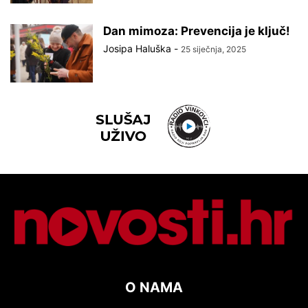
Dan mimoza: Prevencija je ključ!
Josipa Haluška
-
25 siječnja, 2025
O NAMA