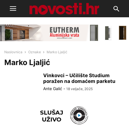
Naslovnica
Oznake
Marko Ljaljić
Marko Ljaljić
Vinkovci – Učilište Studium
poražen na domaćem parketu
Ante Galić
-
18 veljače, 2025