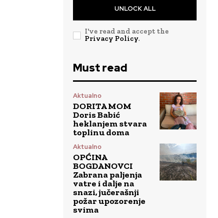
UNLOCK ALL
I've read and accept the
Privacy Policy
.
Must read
Aktualno
DORITA MOM
Doris Babić
heklanjem stvara
toplinu doma
Aktualno
OPĆINA
BOGDANOVCI
Zabrana paljenja
vatre i dalje na
snazi, jučerašnji
požar upozorenje
svima