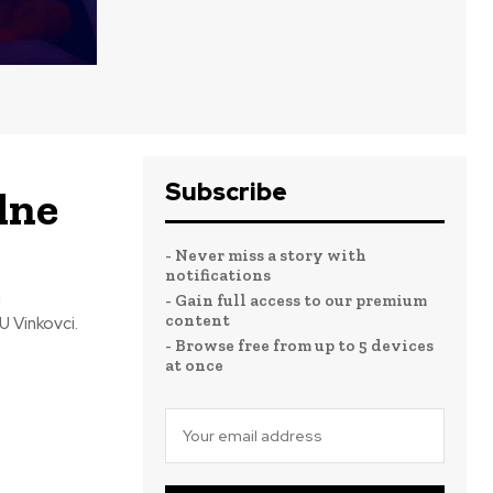
Subscribe
lne
- Never miss a story with
notifications
u
- Gain full access to our premium
content
U Vinkovci.
- Browse free from up to 5 devices
at once