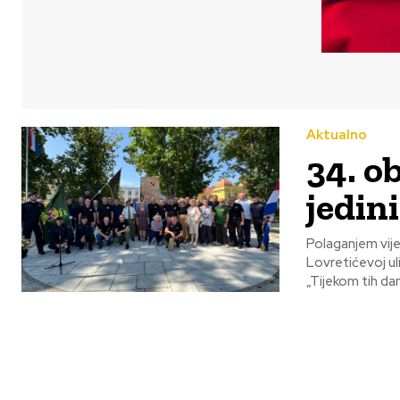
Aktualno
34. o
jedin
Polaganjem vije
Lovretićevoj uli
„Tijekom tih dan