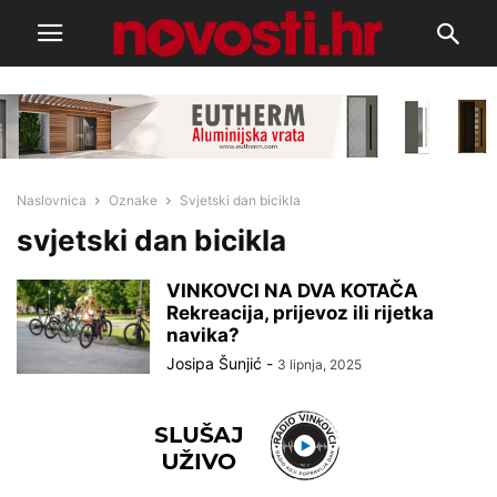
Naslovnica
Oznake
Svjetski dan bicikla
svjetski dan bicikla
VINKOVCI NA DVA KOTAČA
Rekreacija, prijevoz ili rijetka
navika?
Josipa Šunjić
-
3 lipnja, 2025