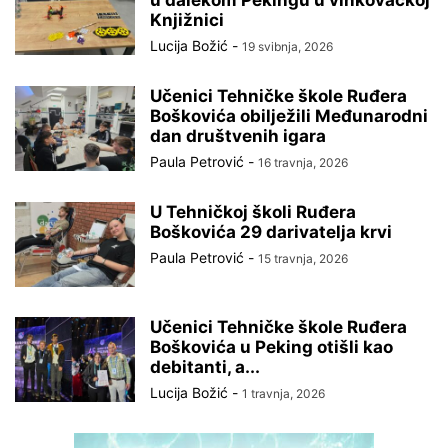
Knjižnici
Lucija Božić
-
19 svibnja, 2026
Učenici Tehničke škole Ruđera
Boškovića obilježili Međunarodni
dan društvenih igara
Paula Petrović
-
16 travnja, 2026
U Tehničkoj školi Ruđera
Boškovića 29 darivatelja krvi
Paula Petrović
-
15 travnja, 2026
Učenici Tehničke škole Ruđera
Boškovića u Peking otišli kao
debitanti, a...
Lucija Božić
-
1 travnja, 2026