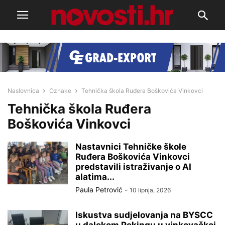
Naslovnica
Oznake
Tehnička škola Ruđera Boškovića Vinkovci
Tehnička škola Ruđera
Boškovića Vinkovci
Nastavnici Tehničke škole
Ruđera Boškovića Vinkovci
predstavili istraživanje o AI
alatima...
Paula Petrović
-
10 lipnja, 2026
Iskustva sudjelovanja na BYSCC
u dalekom Pekingu u vinkovačkoj