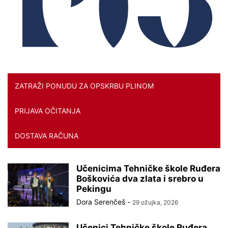
ZATRAŽI PONUDU ZA OPSKRBU PLINOM
PRIJAVA OČITANJA
DOSTAVA RAČUNA
Učenicima Tehničke škole Ruđera
Boškovića dva zlata i srebro u
Pekingu
Dora Serenčeš
-
29 ožujka, 2026
Učenici Tehničke škole Ruđera