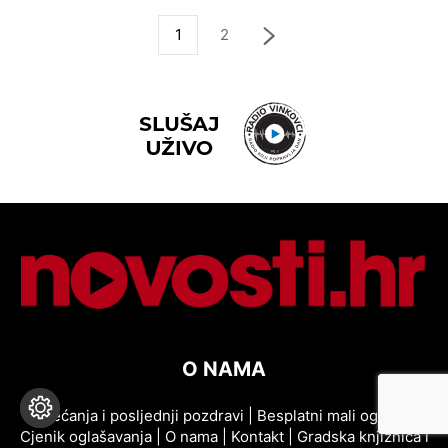
1
2
O NAMA
Sjećanja i posljednji pozdravi
|
Besplatni mali oglasi
|
Cjenik oglašavanja
|
O nama
|
Kontakt
|
Gradska knjižnica i